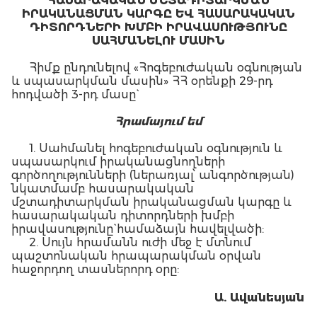
ՀԱՍԱՐԱԿԱԿԱՆ ՄՇՏԱԴԻՏԱՐԿՄԱՆ
ԻՐԱԿԱՆԱՑՄԱՆ ԿԱՐԳԸ ԵՎ ՀԱՍԱՐԱԿԱԿԱՆ
ԴԻՏՈՐԴՆԵՐԻ ԽՄԲԻ ԻՐԱՎԱՍՈՒԹՅՈՒՆԸ
ՍԱՀՄԱՆԵԼՈՒ ՄԱՍԻՆ
Հիմք ընդունելով «Հոգեբուժական օգնության
և սպասարկման մասին» ՀՀ օրենքի 29-րդ
հոդվածի 3-րդ մասը`
Հ
րամայում եմ
1. Սահմանել հոգեբուժական օգնություն և
սպասարկում իրականացնողների
գործողությունների (ներառյալ՝ անգործության)
նկատմամբ հասարակական
մշտադիտարկման իրականացման կարգը և
հասարակական դիտորդների խմբի
իրավասությունը` համաձայն հավելվածի:
2. Սույն հրամանն ուժի մեջ է մտնում
պաշտոնական հրապարակման օրվան
հաջորդող տասներորդ օրը:
Ա. Ա
վանեսյան