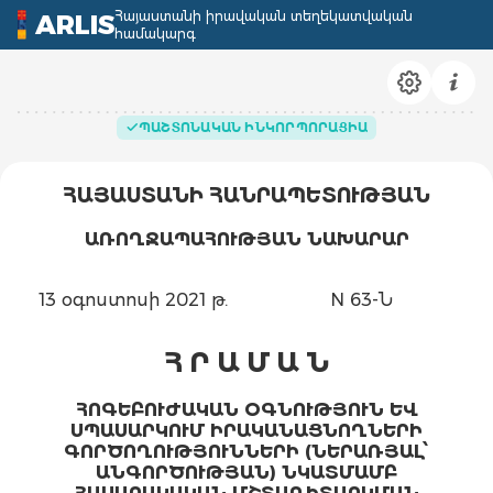
Հայաստանի իրավական տեղեկատվական
ARLIS
համակարգ
ՊԱՇՏՈՆԱԿԱՆ ԻՆԿՈՐՊՈՐԱՑԻԱ
ՀԱՅԱՍՏԱՆԻ ՀԱՆՐԱՊԵՏՈՒԹՅԱՆ
ԱՌՈՂՋԱՊԱՀՈՒԹՅԱՆ ՆԱԽԱՐԱՐ
13 օգոստոսի 2021 թ.
N 63-Ն
Հ Ր Ա Մ Ա Ն
ՀՈԳԵԲՈՒԺԱԿԱՆ ՕԳՆՈՒԹՅՈՒՆ ԵՎ
ՍՊԱՍԱՐԿՈՒՄ ԻՐԱԿԱՆԱՑՆՈՂՆԵՐԻ
ԳՈՐԾՈՂՈՒԹՅՈՒՆՆԵՐԻ (ՆԵՐԱՌՅԱԼ՝
ԱՆԳՈՐԾՈՒԹՅԱՆ) ՆԿԱՏՄԱՄԲ