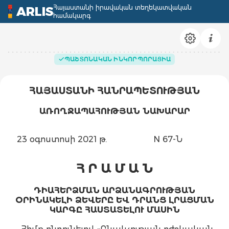
Հայաստանի իրավական տեղեկատվական
ARLIS
համակարգ
ՊԱՇՏՈՆԱԿԱՆ ԻՆԿՈՐՊՈՐԱՑԻԱ
ՀԱՅԱՍՏԱՆԻ ՀԱՆՐԱՊԵՏՈՒԹՅԱՆ
ԱՌՈՂՋԱՊԱՀՈՒԹՅԱՆ ՆԱԽԱՐԱՐ
23 օգոստոսի 2021 թ.
N 67-Ն
Հ Ր Ա Մ Ա Ն
ԴԻԱՀԵՐՁՄԱՆ ԱՐՁԱՆԱԳՐՈՒԹՅԱՆ
ՕՐԻՆԱԿԵԼԻ ՁԵՎԵՐԸ ԵՎ ԴՐԱՆՑ ԼՐԱՑՄԱՆ
ԿԱՐԳԸ ՀԱՍՏԱՏԵԼՈՒ ՄԱՍԻՆ