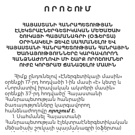
Ո Ր Ո Շ ՈՒ Մ
ՀԱՅԱՍՏԱՆԻ ՀԱՆՐԱՊԵՏՈՒԹՅԱՆ
ԷԼԵԿՏՐԱԷՆԵՐԳԵՏԻԿԱԿԱՆ ՄԵԾԱԾԱԽ
ՇՈՒԿԱՅԻ ՊԱՅՄԱՆԱԳՐԻ (ՕՖԵՐՏԱ)
ՕՐԻՆԱԿԵԼԻ ՁԵՎԸ ՍԱՀՄԱՆԵԼՈՒ ԵՎ
ՀԱՅԱՍՏԱՆԻ ՀԱՆՐԱՊԵՏՈՒԹՅԱՆ ՀԱՆՐԱՅԻՆ
ԾԱՌԱՅՈՒԹՅՈՒՆՆԵՐԸ ԿԱՐԳԱՎՈՐՈՂ
ՀԱՆՁՆԱԺՈՂՈՎԻ ՄԻ ՇԱՐՔ ՈՐՈՇՈՒՄՆԵՐ
ՈՒԺԸ ԿՈՐՑՐԱԾ ՃԱՆԱՉԵԼՈՒ ՄԱՍԻՆ
Հիմք ընդունելով «Էներգետիկայի մասին»
օրենքի 17‑րդ հոդվածի 1-ին մասի «է» կետը և
«Նորմատիվ իրավական ակտերի մասին»
օրենքի 37-րդ հոդվածը՝ Հայաստանի
Հանրապետության հանրային
ծառայությունները կարգավորող
հանձնաժողովը
որոշում է.
1. Սահմանել Հայաստանի
Հանրապետության էլեկտրաէներգետիկական
մեծածախ շուկայի պայմանագրի (օֆերտա)
օրինակելի ձևը՝ համաձայն հավելվածի: