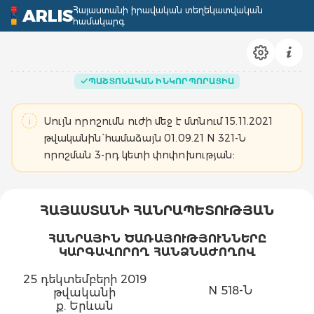
Հայաստանի իրավական տեղեկատվական
ARLIS
համակարգ
ՊԱՇՏՈՆԱԿԱՆ ԻՆԿՈՐՊՈՐԱՑԻԱ
Սույն որոշումն ուժի մեջ է մտնում 15.11.2021
թվականին` համաձայն 01.09.21 N 321-Ն
որոշման 3-րդ կետի փոփոխության:
ՀԱՅԱՍՏԱՆԻ ՀԱՆՐԱՊԵՏՈՒԹՅԱՆ
ՀԱՆՐԱՅԻՆ ԾԱՌԱՅՈՒԹՅՈՒՆՆԵՐԸ
ԿԱՐԳԱՎՈՐՈՂ ՀԱՆՁՆԱԺՈՂՈՎ
25 դեկտեմբերի 2019
N 518-Ն
թվականի
ք. Երևան