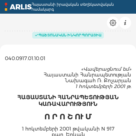
Հայաստանի իրավական տեղեկատվական
ARLIS
համակարգ
ՊԱՇՏՈՆԱԿԱՆ ԻՆԿՈՐՊՈՐԱՑԻԱ
040.0917.01.10.01
«Վավերացնում եմ»
Հայաստանի Հանրապետության
Նախագահ Ռ. Քոչարյան
1 հոկտեմբերի 2001 թ.
ՀԱՅԱՍՏԱՆԻ ՀԱՆՐԱՊԵՏՈՒԹՅԱՆ
ԿԱՌԱՎԱՐՈՒԹՅՈՒՆ
Ո Ր Ո Շ ՈՒ Մ
1 հոկտեմբերի 2001 թվականի N 917
քաղ. Երևան