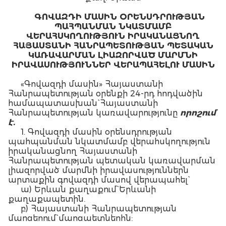
ԳՈՎԱԶԴԻ ՄԱՍԻՆ ՕՐԵՆՍԴՐՈՒԹՅԱՆ
ՊԱՀՊԱՆՄԱՆ ՆԿԱՏՄԱՄԲ
ՎԵՐԱՀՍԿՈՂՈՒԹՅՈՒՆ ԻՐԱԿԱՆԱՑՆՈՂ
ՀԱՅԱՍՏԱՆԻ ՀԱՆՐԱՊԵՏՈՒԹՅԱՆ ՊԵՏԱԿԱՆ
ԿԱՌԱՎԱՐՄԱՆ ԼԻԱԶՈՐՎԱԾ ՄԱՐՄՆԻ
ԻՐԱՎԱՍՈՒԹՅՈՒՆՆԵՐ ՎԵՐԱՊԱՀԵԼՈՒ ՄԱՍԻՆ
«Գովազդի մասին» Հայաստանի
Հանրապետության օրենքի 24-րդ հոդվածին
համապատասխան` Հայաստանի
Հանրապետության կառավարությունը
որոշում
է.
1. Գովազդի մասին օրենսդրության
պահպանման նկատմամբ վերահսկողություն
իրականացնող Հայաստանի
Հանրապետության պետական կառավարման
լիազորված մարմնի իրավասություններն
արտաքին գովազդի մասով վերապահել`
ա) Երևան քաղաքում` Երևանի
քաղաքապետին.
բ) Հայաստանի Հանրապետության
մարզերում` մարզպետներին: