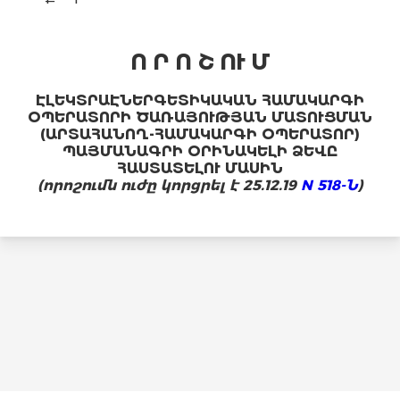
Ո Ր Ո Շ ՈՒ Մ
ԷԼԵԿՏՐԱԷՆԵՐԳԵՏԻԿԱԿԱՆ ՀԱՄԱԿԱՐԳԻ
ՕՊԵՐԱՏՈՐԻ ԾԱՌԱՅՈՒԹՅԱՆ ՄԱՏՈՒՑՄԱՆ
(ԱՐՏԱՀԱՆՈՂ-ՀԱՄԱԿԱՐԳԻ ՕՊԵՐԱՏՈՐ)
ՊԱՅՄԱՆԱԳՐԻ ՕՐԻՆԱԿԵԼԻ ՁԵՎԸ
ՀԱՍՏԱՏԵԼՈՒ ՄԱՍԻՆ
(որոշումն ուժը կորցրել է 25.12.19
N 518-Ն
)