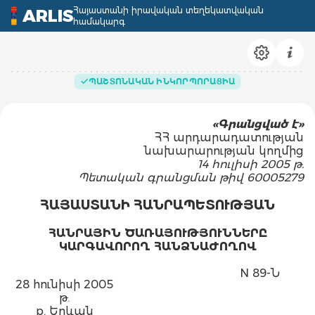
Հայաստանի իրավական տեղեկատվական
ARLIS
համակարգ
ՊԱՇՏՈՆԱԿԱՆ ԻՆԿՈՐՊՈՐԱՑԻԱ
«Գ
րանցված
է»
ՀՀ
արդարադատության
նախարարության կողմից
14 հուլիսի 2005 թ.
Պ
ետական
գրանցման թիվ
60005279
ՀԱՅԱՍՏԱՆԻ ՀԱՆՐԱՊԵՏՈՒԹՅԱՆ
ՀԱՆՐԱՅԻՆ ԾԱՌԱՅՈՒԹՅՈՒՆՆԵՐԸ
ԿԱՐԳԱՎՈՐՈՂ ՀԱՆՁՆԱԺՈՂՈՎ
N 89-Ն
28 հունիսի 2005
թ.
ք. Երևան