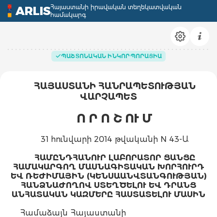
Հայաստանի իրավական տեղեկատվական
ARLIS
համակարգ
ՊԱՇՏՈՆԱԿԱՆ ԻՆԿՈՐՊՈՐԱՑԻԱ
ՀԱՅԱՍՏԱՆԻ ՀԱՆՐԱՊԵՏՈՒԹՅԱՆ
ՎԱՐՉԱՊԵՏ
Ո Ր Ո Շ ՈՒ Մ
31 հունվարի 2014 թվականի N 43-Ա
ՀԱՄԸՆԴՀԱՆՈՒՐ ԼԱԲՈՐԱՏՈՐ ՑԱՆՑԸ
ՀԱՄԱԿԱՐԳՈՂ ՄԱՍՆԱԳԻՏԱԿԱՆ ԽՈՐՀՈՒՐԴ
ԵՎ ՌԵԺԻՄԱՅԻՆ (ԿԵՆՍԱԱՆՎՏԱՆԳՈՒԹՅԱՆ)
ՀԱՆՁՆԱԺՈՂՈՎ ՍՏԵՂԾԵԼՈՒ ԵՎ ԴՐԱՆՑ
ԱՆՀԱՏԱԿԱՆ ԿԱԶՄԵՐԸ ՀԱՍՏԱՏԵԼՈՒ ՄԱՍԻՆ
Համաձայն Հայաստանի