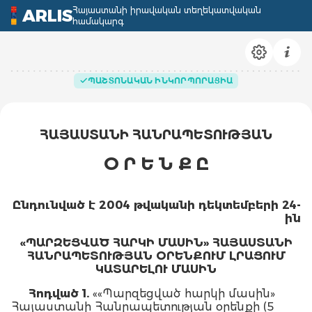
Հայաստանի իրավական տեղեկատվական
ARLIS
համակարգ
ՊԱՇՏՈՆԱԿԱՆ ԻՆԿՈՐՊՈՐԱՑԻԱ
ՀԱՅԱՍՏԱՆԻ ՀԱՆՐԱՊԵՏՈՒԹՅԱՆ
Օ Ր Ե Ն Ք Ը
Ընդունված է 2004 թվականի դեկտեմբերի 24-
ին
«ՊԱՐԶԵՑՎԱԾ ՀԱՐԿԻ ՄԱՍԻՆ» ՀԱՅԱՍՏԱՆԻ
ՀԱՆՐԱՊԵՏՈՒԹՅԱՆ ՕՐԵՆՔՈՒՄ ԼՐԱՑՈՒՄ
ԿԱՏԱՐԵԼՈՒ ՄԱՍԻՆ
Հոդված 1.
««Պարզեցված հարկի մասին»
Հայաստանի Հանրապետության օրենքի (5