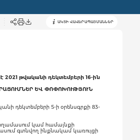
ԱԿՏԻ ՎԱՎԵՐԱՊԱՅՄԱՆՆԵՐ
է 2021 թվականի դեկտեմբերի 16-ին
ՐԱՑՈՒՄՆԵՐ ԵՎ ՓՈՓՈԽՈՒԹՅՈՒՆ
ի դեկտեմբերի 5-ի օրենսգրքի 83-
 հողամասում կամ համայնքի
սում գտնվող ինքնակամ կառույցի