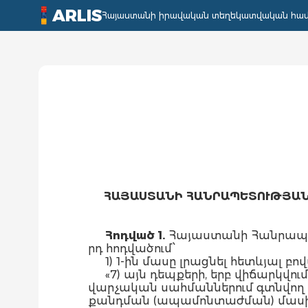
ARLIS
Հայաստանի իրավական տեղեկատվական հա
ՀԱՅԱՍՏԱՆԻ ՀԱՆՐԱՊԵՏՈՒԹՅԱՆ
Հոդված 1.
Հայաստանի Հանրապետ
րդ հոդվածում՝
1) 1-ին մասը լրացնել հետևյալ բ
«7) այն դեպքերի, երբ վիճարկվ
վարչական սահմաններում գտնվող
քանդման (ապամոնտաժման) մասի