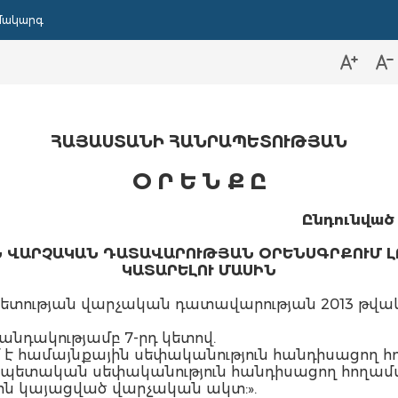
մակարգ
ՀԱՅԱՍՏԱՆԻ ՀԱՆՐԱՊԵՏՈՒԹՅԱՆ
Օ Ր Ե Ն Ք Ը
Ընդունված 
 ՎԱՐՉԱԿԱՆ ԴԱՏԱՎԱՐՈՒԹՅԱՆ ՕՐԵՆՍԳՐՔՈՒՄ Լ
ԿԱՏԱՐԵԼՈՒ ՄԱՍԻՆ
ության վարչական դատավարության 2013 թվական
ովանդակությամբ 7-րդ կետով.
ում է համայնքային սեփականություն հանդիսացող
 պետական սեփականություն հանդիսացող հողամա
ն կայացված վարչական ակտ:».