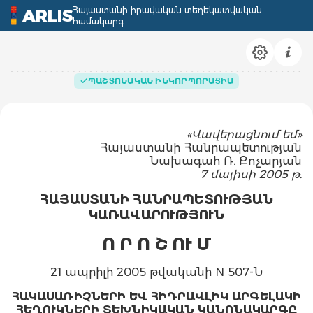
Հայաստանի իրավական տեղեկատվական
ARLIS
համակարգ
ՊԱՇՏՈՆԱԿԱՆ ԻՆԿՈՐՊՈՐԱՑԻԱ
«Վավերացնում եմ»
Հայաստանի Հանրապետության
Նախագահ Ռ. Քոչարյան
7 մայիսի 2005 թ.
ՀԱՅԱՍՏԱՆԻ ՀԱՆՐԱՊԵՏՈՒԹՅԱՆ
ԿԱՌԱՎԱՐՈՒԹՅՈՒՆ
Ո Ր Ո Շ ՈՒ Մ
21 ապրիլի 2005 թվականի N 507-Ն
ՀԱԿԱՍԱՌԻՉՆԵՐԻ ԵՎ ՀԻԴՐԱՎԼԻԿ ԱՐԳԵԼԱԿԻ
ՀԵՂՈՒԿՆԵՐԻ ՏԵԽՆԻԿԱԿԱՆ ԿԱՆՈՆԱԿԱՐԳԸ