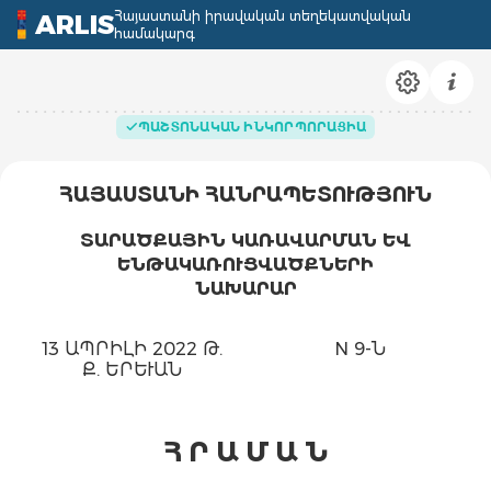
Հայաստանի իրավական տեղեկատվական
ARLIS
համակարգ
ՊԱՇՏՈՆԱԿԱՆ ԻՆԿՈՐՊՈՐԱՑԻԱ
ՀԱՅԱՍՏԱՆԻ ՀԱՆՐԱՊԵՏՈՒԹՅՈՒՆ
ՏԱՐԱԾՔԱՅԻՆ ԿԱՌԱՎԱՐՄԱՆ ԵՎ
ԵՆԹԱԿԱՌՈՒՑՎԱԾՔՆԵՐԻ
ՆԱԽԱՐԱՐ
13 ԱՊՐԻԼԻ 2022 Թ.
N 9-Ն
Ք. ԵՐԵՒԱՆ
Հ Ր Ա Մ Ա Ն