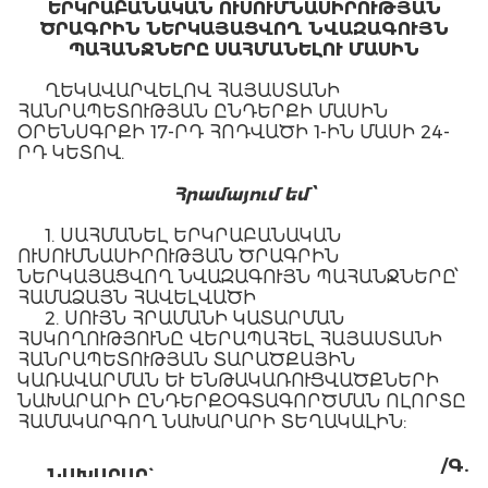
ԵՐԿՐԱԲԱՆԱԿԱՆ ՈՒՍՈՒՄՆԱՍԻՐՈՒԹՅԱՆ
ԾՐԱԳՐԻՆ ՆԵՐԿԱՅԱՑՎՈՂ ՆՎԱԶԱԳՈՒՅՆ
ՊԱՀԱՆՋՆԵՐԸ ՍԱՀՄԱՆԵԼՈՒ ՄԱՍԻՆ
ՂԵԿԱՎԱՐՎԵԼՈՎ ՀԱՅԱՍՏԱՆԻ
ՀԱՆՐԱՊԵՏՈՒԹՅԱՆ ԸՆԴԵՐՔԻ ՄԱՍԻՆ
ՕՐԵՆՍԳՐՔԻ 17-ՐԴ ՀՈԴՎԱԾԻ 1-ԻՆ ՄԱՍԻ 24-
ՐԴ ԿԵՏՈՎ.
Հ
րամայում եմ՝
1. ՍԱՀՄԱՆԵԼ ԵՐԿՐԱԲԱՆԱԿԱՆ
ՈՒՍՈՒՄՆԱՍԻՐՈՒԹՅԱՆ ԾՐԱԳՐԻՆ
ՆԵՐԿԱՅԱՑՎՈՂ ՆՎԱԶԱԳՈՒՅՆ ՊԱՀԱՆՋՆԵՐԸ՝
ՀԱՄԱՁԱՅՆ ՀԱՎԵԼՎԱԾԻ
2. ՍՈՒՅՆ ՀՐԱՄԱՆԻ ԿԱՏԱՐՄԱՆ
ՀՍԿՈՂՈՒԹՅՈՒՆԸ ՎԵՐԱՊԱՀԵԼ ՀԱՅԱՍՏԱՆԻ
ՀԱՆՐԱՊԵՏՈՒԹՅԱՆ ՏԱՐԱԾՔԱՅԻՆ
ԿԱՌԱՎԱՐՄԱՆ ԵՒ ԵՆԹԱԿԱՌՈՒՑՎԱԾՔՆԵՐԻ Ն
ԱԽԱՐԱՐԻ ԸՆԴԵՐՔՕԳՏԱԳՈՐԾՄԱՆ ՈԼՈՐՏԸ Հ
ԱՄԱԿԱՐԳՈՂ ՆԱԽԱՐԱՐԻ ՏԵՂԱԿԱԼԻՆ:
/Գ.
ՆԱԽԱՐԱՐ`
ՍԱՆՈՍՅԱՆ