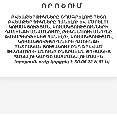
Ո Ր Ո Շ ՈՒ Մ
ՔՎԵԱԹԵՐԹԻԿՆԵՐԸ ՏՊԱԳՐԵԼՈՒՑ ՀԵՏՈ
ՔՎԵԱԹԵՐԹԻԿՆԵՐԸ ՀԱՆԵԼՈՒ ԵՎ ՄԱՐԵԼՈՒ,
ԿՈՒՍԱԿՑՈՒԹՅԱՆ, ԿՈՒՍԱԿՑՈՒԹՅՈՒՆՆԵՐԻ
ԴԱՇԻՆՔԻ ԱՆՎԱՆՈՒՄԸ, ԹԵԿՆԱԾՈՒԻ ԱՆՈՒՆԸ
ՔՎԵԱԹԵՐԹԻԿԻՑ ՀԱՆԵԼՈՒ, ԿՈՒՍԱԿՑՈՒԹՅԱՆ,
ԿՈՒՍԱԿՑՈՒԹՅՈՒՆՆԵՐԻ ԴԱՇԻՆՔԻ
ԸՆՏՐԱԿԱՆ ՑՈՒՑԱԿՈՒՄ ԸՆԴԳՐԿՎԱԾ
ԹԵԿՆԱԾՈՒԻ ԱՆՈՒՆԸ ԸՆՏՐԱԿԱՆ ՑՈՒՑԱԿԻՑ
ՀԱՆԵԼՈՒ ԿԱՐԳԸ ՍԱՀՄԱՆԵԼՈՒ ՄԱՍԻՆ
(որոշումն ուժը կորցրել է 30.06.22 N 51-Ն)