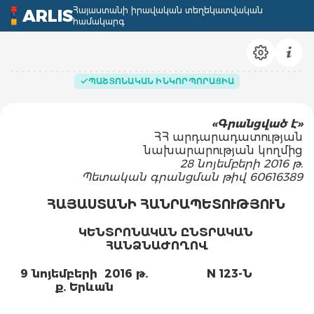
Հայաստանի իրավական տեղեկատվական
ARLIS
համակարգ
ՊԱՇՏՈՆԱԿԱՆ ԻՆԿՈՐՊՈՐԱՑԻԱ
«Գրանցված է»
ՀՀ արդարադատության
նախարարության կողմից
28 նոյեմբերի 2016 թ.
Պետական գրանցման թիվ 60616389
ՀԱՅԱՍՏԱՆԻ ՀԱՆՐԱՊԵՏՈՒԹՅՈՒՆ
ԿԵՆՏՐՈՆԱԿԱՆ ԸՆՏՐԱԿԱՆ
ՀԱՆՁՆԱԺՈՂՈՎ
9 նոյեմբերի 2016 թ.
N 123-Ն
ք. Երևան