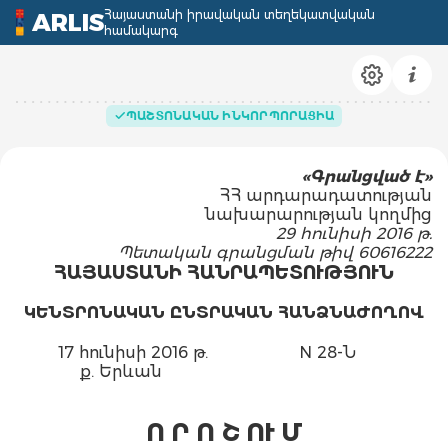
Հայաստանի իրավական տեղեկատվական
ARLIS
համակարգ
ՊԱՇՏՈՆԱԿԱՆ ԻՆԿՈՐՊՈՐԱՑԻԱ
«Գրանցված է»
ՀՀ արդարադատության
նախարարության կողմից
29 հունիսի 2016 թ.
Պետական գրանցման թիվ 60616222
ՀԱՅԱՍՏԱՆԻ ՀԱՆՐԱՊԵՏՈՒԹՅՈՒՆ
ԿԵՆՏՐՈՆԱԿԱՆ ԸՆՏՐԱԿԱՆ ՀԱՆՁՆԱԺՈՂՈՎ
17 հունիսի 2016 թ.
N 28-Ն
ք. Երևան
Ո Ր Ո Շ ՈՒ Մ