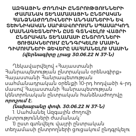
ԱԶԳԱՅԻՆ ԺՈՂՈՎԻ ԸՆՏՐՈՒԹՅՈՒՆՆԵՐԻ
ԺԱՄԱՆԱԿ ՏԵՂԱՄԱՍԱՅԻՆ ԸՆՏՐԱԿԱՆ
ՀԱՆՁՆԱԺՈՂՈՎՆԵՐԻ ԱՆԴԱՄՆԵՐԻՆ ԵՎ
ՏԵԽՆԻԿԱԿԱՆ ՍԱՐՔԱՎՈՐՈՒՄՆ ՍՊԱՍԱՐԿՈՂ
ՄԱՍՆԱԳԵՏՆԵՐԻՆ
ԸՍՏ ԳՏՆՎԵԼՈՒ ՎԱՅՐԻ
ԸՆՏՐԱԿԱՆ ՏԵՂԱՄԱՍԻ ԸՆՏՐՈՂՆԵՐԻ
ՑՈՒՑԱԿՆԵՐՈՒՄ ԸՆԴԳՐԿԵԼՈՒ ՄԱՍԻՆ
ԴԻՄՈՒՄՆԵՐԻ ՁԵՎԵՐԸ ՍԱՀՄԱՆԵԼՈՒ ՄԱՍԻՆ
(վերնագիրը լրաց 30.06.22 N 37-Ն)
Ղեկավարվելով «Հայաստանի
Հանրապետության ընտրական օրենսգիրք»
Հայաստանի Հանրապետության
սահմանադրական օրենքի 10-րդ հոդվածի 4-րդ
մասով` Հայաստանի Հանրապետության
կենտրոնական ընտրական հանձնաժողովը
որոշում է.
(նախաբանը փոփ. 30.06.22 N 37-Ն)
1. Սահմանել Ազգային ժողովի
ընտրությունների ժամանակ`
1) ըստ գտնվելու վայրի ընտրական
տեղամասի ընտրողների ցուցակում ընդգրկելու
մասին տեղամասային ընտրական