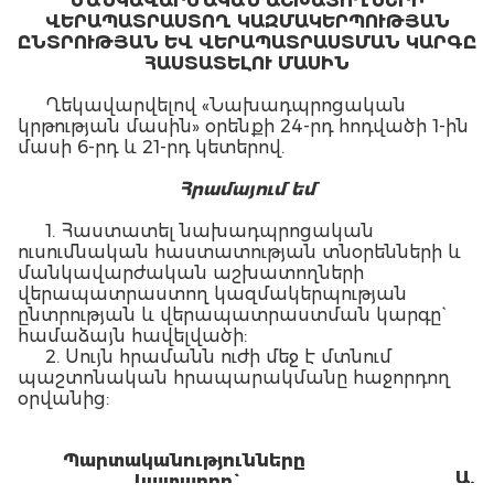
ՄԱՆԿԱՎԱՐԺԱԿԱՆ ԱՇԽԱՏՈՂՆԵՐԻ
ՎԵՐԱՊԱՏՐԱՍՏՈՂ ԿԱԶՄԱԿԵՐՊՈՒԹՅԱՆ
ԸՆՏՐՈՒԹՅԱՆ ԵՎ ՎԵՐԱՊԱՏՐԱՍՏՄԱՆ ԿԱՐԳԸ
ՀԱՍՏԱՏԵԼՈՒ ՄԱՍԻՆ
Ղեկավարվելով «Նախադպրոցական
կրթության մասին» օրենքի 24-րդ հոդվածի 1-ին
մասի 6-րդ և 21-րդ կետերով.
Հ
րամայում եմ
1. Հաստատել նախադպրոցական
ուսումնական հաստատության տնօրենների և
մանկավարժական աշխատողների
վերապատրաստող կազմակերպության
ընտրության և վերապատրաստման կարգը`
համաձայն հավելվածի:
2. Սույն հրամանն ուժի մեջ է մտնում
պաշտոնական հրապարակմանը հաջորդող
օրվանից:
Պ
արտականությունները
Ա.
կատարող`