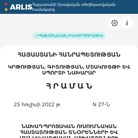
Հայաստանի իրավական տեղեկատվական
ARLIS
համակարգ
ՊԱՇՏՈՆԱԿԱՆ ԻՆԿՈՐՊՈՐԱՑԻԱ
ՀԱՅԱՍՏԱՆԻ ՀԱՆՐԱՊԵՏՈՒԹՅԱՆ
ԿՐԹՈՒԹՅԱՆ, ԳԻՏՈՒԹՅԱՆ, ՄՇԱԿՈՒՅԹԻ ԵՎ
ՍՊՈՐՏԻ ՆԱԽԱՐԱՐ
Հ Ր Ա Մ Ա
Ն
25 հուլիսի 2022 թ.
N 27-Ն
ՆԱԽԱԴՊՐՈՑԱԿԱՆ ՈՒՍՈՒՄՆԱԿԱՆ
ՀԱՍՏԱՏՈՒԹՅԱՆ ՏՆՕՐԵՆՆԵՐԻ ԵՎ