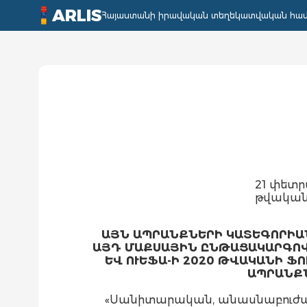
ARLIS
Հայաստանի իրավական տեղեկատվական հա
21 փետր
թվական
ԱՅՆ ԱՊՐԱՆՔՆԵՐԻ ԿԱՏԵԳՈՐԻԱՆ
ԱՅԴ ՄԱՔՍԱՅԻՆ ԸՆԹԱՑԱԿԱՐԳՈՎ
ԵՎ ՈՒԵՖԱ-Ի 2020 ԹՎԱԿԱՆԻ Ֆ
ԱՊՐԱՆՔՆ
«Սանիտարական, անասնաբուժա