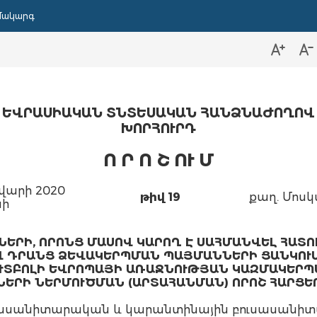
մակարգ
ԵՎՐԱՍԻԱԿԱՆ ՏՆՏԵՍԱԿԱՆ ՀԱՆՁՆԱԺՈՂՈՎ
ԽՈՐՀՈՒՐԴ
Ո Ր Ո Շ ՈՒ Մ
վարի 2020
թիվ 19
քաղ. Մոս
ի
ԵՐԻ, ՈՐՈՆՑ ՄԱՍՈՎ ԿԱՐՈՂ Է ՍԱՀՄԱՆՎԵԼ ՀԱՏՈ
 ԴՐԱՆՑ ՁԵՎԱԿԵՐՊՄԱՆ ՊԱՅՄԱՆՆԵՐԻ ՑԱՆԿՈՒՄ
ՈՒՏԲՈԼԻ ԵՎՐՈՊԱՅԻ ԱՌԱՋՆՈՒԹՅԱՆ ԿԱԶՄԱԿԵՐ
ԵՐԻ ՆԵՐՄՈՒԾՄԱՆ (ԱՐՏԱՀԱՆՄԱՆ) ՈՐՈՇ ՀԱՐՑԵ
սանիտարական և կարանտինային բուսասանիտա