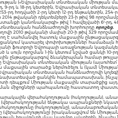
թյան («Եվրասիական տնտեսական միության մասի
դ, 9-րդ և 18-րդ կետերին, Եվրասիական տնտեսակ
, 253-րդ հոդվածի 2-րդ կետի 12-րդ ենթակետին, 25
 2014 թվականի դեկտեմբերի 23-ի թիվ 98 որոշմ
անքի կանոնակարգի» թիվ 1 հավելվածի 6
-րդ, 
2
նտեսական հանձնաժողովի խորհուրդը
որոշեց.
ողովի 2010 թվականի մայիսի 20-ի թիվ 329 որոշ
րող է սահմանվել հատուկ մաքսային ընթացակարգ
անկում կատարել փոփոխություններ՝ համաձայն հ
թվականի ֆուտբոլի Եվրոպայի առաջնության կազ
 սույն որոշման 1-ին կետում նշված ցանկի 10-րդ 
ին ընթացակարգով ձևակերպման համար թույլա
մը Եվրասիական տնտեսական միության (այսուհետ՝
ան մաքսային տարածք ներմուծելու և (կամ) Միութ
 Եվրասիական տնտեսական հանձնաժողովի կոլեգիա
ծով նախատեսված ցանկին համապատասխան, ինչպ
տի դեպքում Միության մաքսային տարածքից այ
ան միջոցների պահպանումը հաստատող փաստաթղ
ակային վերահսկողության (հսկողության), ան
 (վերահսկողության) ենթակա ապրանքների նկ
ողությունը (հսկողությունը), անասնաբուժակա
 (վերահսկողությունը) իրականացվում են Միությա
ության իրավունքի մաս կազմող ակտերին, ինչպես