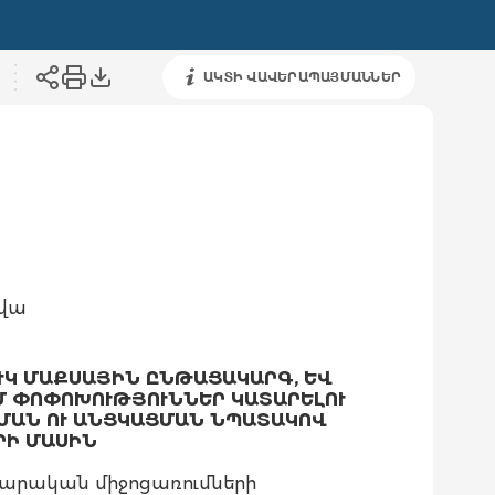
ԱԿՏԻ ՎԱՎԵՐԱՊԱՅՄԱՆՆԵՐ
կվա
ՒԿ ՄԱՔՍԱՅԻՆ ԸՆԹԱՑԱԿԱՐԳ, ԵՎ
 ՓՈՓՈԽՈՒԹՅՈՒՆՆԵՐ ԿԱՏԱՐԵԼՈՒ
ՊՄԱՆ ՈՒ ԱՆՑԿԱՑՄԱՆ ՆՊԱՏԱԿՈՎ
ՐԻ ՄԱՍԻՆ
րական միջոցառումների