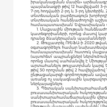
իրականացման մասին» արձանագրու
պայմանագրի թիվ 12 հավելված) 3-ր
7-րդ հոդվածի 2-րդ և 3-րդ կետերին
տնտեսական բարձրագույն խորհրդի
տնտեսական հանձնաժողովի աշխատ
համապատասխան՝ Եվրասիական տ
1. Մաքսային միության հանձնաժ
կատեգորիաների, որոնց մասով կա
դրանց ձևակերպման պայմանների ց
2. Թույլատրել ՈՒԵՖԱ-ի 2020 
օգտագործելու համար նախատեսված և
համապատասխան՝ հատուկ մաքսայ
(այսուհետ՝ ապրանքներ) ներմուծու
որոնց մասով սահմանվել է Միությ
արտահանելու թույլատրման կարգ՝
թիվ 30 որոշման թիվ 2 հավելվա
ընթացակարգի գործողության ավար
առանց ոչ սակագնային կարգավորմ
ներկայացնելու:
3. Պետական սանիտարահամաճար
բուսասանիտարական հսկողության
սանիտարահամաճարակային վերահսկ
բուսասանիտարական հսկողությունը
Միության մաքսային սահմանին՝ Մի