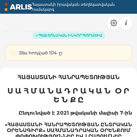
Հայաստանի իրավական տեղեկատվական
ARLIS
համակարգ
ՊԱՇՏՈՆԱԿԱՆ ԻՆԿՈՐՊՈՐԱՑԻԱ
Տես հոդված 104-ը:
ՀԱՅԱՍՏԱՆԻ ՀԱՆՐԱՊԵՏՈՒԹՅԱՆ
Ս Ա Հ Մ Ա Ն Ա Դ Ր Ա Կ Ա Ն Օ Ր
Ե Ն Ք Ը
Ընդունված է 2021 թվականի մայիսի 7
-
ին
«ՀԱՅԱՍՏԱՆԻ ՀԱՆՐԱՊԵՏՈՒԹՅԱՆ ԸՆՏՐԱԿԱՆ
ՕՐԵՆՍԳԻՐՔ» ՍԱՀՄԱՆԱԴՐԱԿԱՆ ՕՐԵՆՔՈՒՄ
ՓՈՓՈԽՈՒԹՅՈՒՆՆԵՐ ԵՎ ԼՐԱՑՈՒՄՆԵՐ