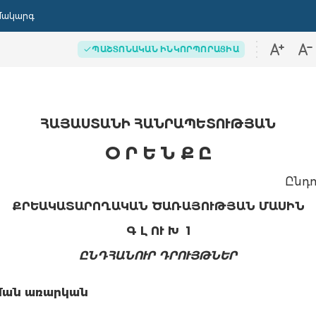
մակարգ
ՊԱՇՏՈՆԱԿԱՆ ԻՆԿՈՐՊՈՐԱՑԻԱ
ՀԱՅԱՍՏԱՆԻ ՀԱՆՐԱՊԵՏՈՒԹՅԱՆ
Օ Ր Ե Ն Ք Ը
Ընդո
ՔՐԵԱԿԱՏԱՐՈՂԱԿԱՆ ԾԱՌԱՅՈՒԹՅԱՆ ՄԱՍԻՆ
Գ Լ ՈՒ Խ 1
ԸՆԴՀԱՆՈՒՐ ԴՐՈՒՅԹՆԵՐ
ման առարկան