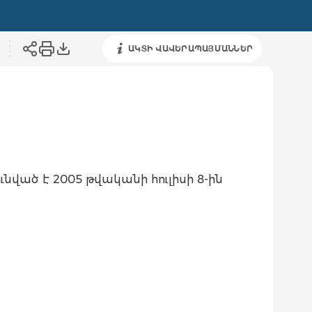
ԱԿՏԻ ՎԱՎԵՐԱՊԱՅՄԱՆՆԵՐ
ւնված է 2005 թվականի հուլիսի 8-ին