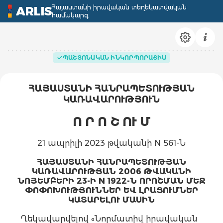
Հայաստանի իրավական տեղեկատվական
ARLIS
համակարգ
ՊԱՇՏՈՆԱԿԱՆ ԻՆԿՈՐՊՈՐԱՑԻԱ
ՀԱՅԱՍՏԱՆԻ ՀԱՆՐԱՊԵՏՈՒԹՅԱՆ
ԿԱՌԱՎԱՐՈՒԹՅՈՒՆ
Ո Ր Ո Շ ՈՒ Մ
21 ապրիլի 2023 թվականի N 561-Ն
ՀԱՅԱՍՏԱՆԻ ՀԱՆՐԱՊԵՏՈՒԹՅԱՆ
ԿԱՌԱՎԱՐՈՒԹՅԱՆ 2006 ԹՎԱԿԱՆԻ
ՆՈՅԵՄԲԵՐԻ 23-Ի N 1922-Ն ՈՐՈՇՄԱՆ ՄԵՋ
ՓՈՓՈԽՈՒԹՅՈՒՆՆԵՐ ԵՎ ԼՐԱՑՈՒՄՆԵՐ
ԿԱՏԱՐԵԼՈՒ ՄԱՍԻՆ
Ղեկավարվելով «Նորմատիվ իրավական