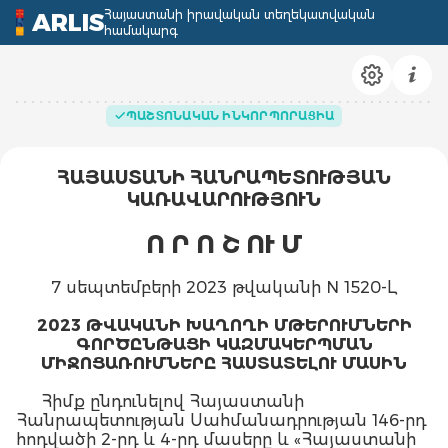
Հայաստանի իրավական տեղեկատվական
ARLIS
համակարգ
ՊԱՇՏՈՆԱԿԱՆ ԻՆԿՈՐՊՈՐԱՑԻԱ
ՀԱՅԱՍՏԱՆԻ ՀԱՆՐԱՊԵՏՈՒԹՅԱՆ
ԿԱՌԱՎԱՐՈՒԹՅՈՒՆ
Ո Ր Ո Շ ՈՒ Մ
7 սեպտեմբերի 2023 թվականի N 1520-Լ
2023 ԹՎԱԿԱՆԻ ԽԱՂՈՂԻ ՄԹԵՐՈՒՄՆԵՐԻ
ԳՈՐԾԸՆԹԱՑԻ ԿԱԶՄԱԿԵՐՊՄԱՆ
ՄԻՋՈՑԱՌՈՒՄՆԵՐԸ ՀԱՍՏԱՏԵԼՈՒ ՄԱՍԻՆ
Հիմք ընդունելով Հայաստանի
Հանրապետության Սահմանադրության 146-րդ
հոդվածի 2-րդ և 4-րդ մասերը և «Հայաստանի