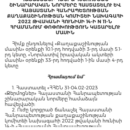
ՇԻՆԱՐԱՐԱԿԱՆ ՆՈՐՄԵՐԸ ՀԱՍՏԱՏԵԼՈՒ ԵՎ
ՀԱՅԱՍՏԱՆԻ ՀԱՆՐԱՊԵՏՈՒԹՅԱՆ
ՔԱՂԱՔԱՇԻՆՈՒԹՅԱՆ ԿՈՄԻՏԵԻ ՆԱԽԱԳԱՀԻ
2022 ԹՎԱԿԱՆԻ ՀՈՒՆԻՍԻ 14-Ի N 11-Ն
ՀՐԱՄԱՆՈՒՄ ՓՈՓՈԽՈՒԹՅՈՒՆ ԿԱՏԱՐԵԼՈՒ
ՄԱՍԻՆ
Հիմք ընդունելով «Քաղաքաշինության
մասին» օրենքի 10.1-րդ հոդվածի 3-րդ մասի 5.1-
րդ կետը, «Նորմատիվ իրավական ակտերի
մասին» օրենքի 33-րդ հոդվածի 1-ին մասի 4-րդ
կետը
Հ
րամայում եմ`
1. Հաստատել «ՀՀՇՆ 31-04.02-2023
«Ջերմոցներ» Հայաստանի Հանրապետության
շինարարական նորմերը` համաձայն
հավելվածի:
2. Ուժը կորցրած ճանաչել Հայաստանի
Հանրապետության քաղաքաշինության
կոմիտեի նախագահի 2022 թվականի հունիսի
14-ի «Հայաստանի Հանրապետության