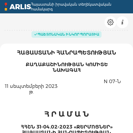
Հայաստանի իրավական տեղեկատվական
ARLIS
համակարգ
ՊԱՇՏՈՆԱԿԱՆ ԻՆԿՈՐՊՈՐԱՑԻԱ
ՀԱՅԱՍՏԱՆԻ ՀԱՆՐԱՊԵՏՈՒԹՅԱՆ
ՔԱՂԱՔԱՇԻՆՈՒԹՅԱՆ ԿՈՄԻՏԵ
ՆԱԽԱԳԱՀ
N 07-Ն
11 սեպտեմբերի 2023
թ.
Հ Ր Ա Մ Ա Ն
ՀՀՇՆ 31-04.02-2023 «ՋԵՐՄՈՑՆԵՐ»
ՀԱՅԱՍՏԱՆԻ ՀԱՆՐԱՊԵՏՈՒԹՅԱՆ