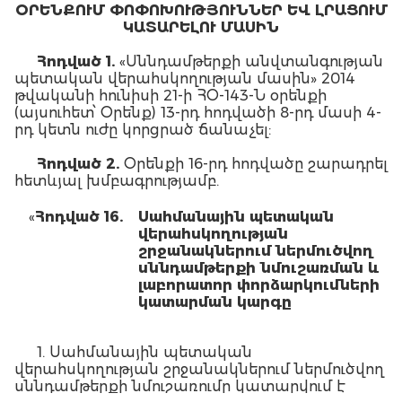
ՕՐԵՆՔՈՒՄ ՓՈՓՈԽՈՒԹՅՈՒՆՆԵՐ ԵՎ ԼՐԱՑՈՒՄ
ԿԱՏԱՐԵԼՈՒ ՄԱՍԻՆ
Հոդված
1.
«Սննդամթերքի անվտանգության
պետական վերահսկողության մասին» 2014
թվականի հունիսի 21-ի ՀՕ-143-Ն օրենքի
(այսուհետ՝ Օրենք) 13-րդ հոդվածի 8-րդ մասի 4-
րդ կետն ուժը կորցրած ճանաչել:
Հոդված
2.
Օրենքի 16-րդ հոդվածը շարադրել
հետևյալ խմբագրությամբ.
«
Հոդված
16.
Սահմանային
պետական
վերահսկողության
շրջանակներում
ներմուծվող
սննդամթերքի
նմուշառման և
լաբորատոր
փորձարկումների
կատարման
կարգը
1. Սահմանային պետական
վերահսկողության շրջանակներում ներմուծվող
սննդամթերքի նմուշառումը կատարվում է