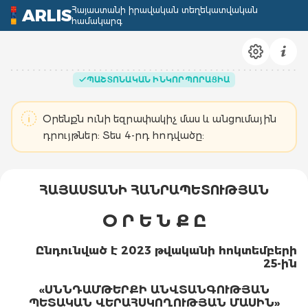
Հայաստանի իրավական տեղեկատվական
ARLIS
համակարգ
ՊԱՇՏՈՆԱԿԱՆ ԻՆԿՈՐՊՈՐԱՑԻԱ
Օրենքն ունի եզրափակիչ մաս և անցումային
դրույթներ: Տես 4-րդ հոդվածը:
ՀԱՅԱՍՏԱՆԻ ՀԱՆՐԱՊԵՏՈՒԹՅԱՆ
Օ Ր Ե Ն Ք Ը
Ընդունված է 2023 թվականի հոկտեմբերի
25
-
ին
«ՍՆՆԴԱՄԹԵՐՔԻ ԱՆՎՏԱՆԳՈՒԹՅԱՆ
ՊԵՏԱԿԱՆ ՎԵՐԱՀՍԿՈՂՈՒԹՅԱՆ ՄԱՍԻՆ»