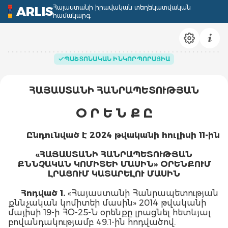
Հայաստանի իրավական տեղեկատվական
ARLIS
համակարգ
ՊԱՇՏՈՆԱԿԱՆ ԻՆԿՈՐՊՈՐԱՑԻԱ
ՀԱՅԱՍՏԱՆԻ ՀԱՆՐԱՊԵՏՈՒԹՅԱՆ
Օ Ր Ե Ն Ք Ը
Ընդունված է 2024 թվականի հուլիսի 11-ին
«ՀԱՅԱՍՏԱՆԻ ՀԱՆՐԱՊԵՏՈՒԹՅԱՆ
ՔՆՆՉԱԿԱՆ ԿՈՄԻՏԵԻ ՄԱՍԻՆ» ՕՐԵՆՔՈՒՄ
ԼՐԱՑՈՒՄ ԿԱՏԱՐԵԼՈՒ ՄԱՍԻՆ
Հոդված 1.
«Հայաստանի Հանրապետության
քննչական կոմիտեի մասին» 2014 թվականի
մայիսի 19-ի ՀՕ-25-Ն օրենքը լրացնել հետևյալ
բովանդակությամբ 49.1-ին հոդվածով.