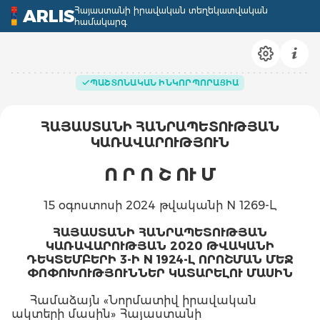
Հայաստանի իրավական տեղեկատվական
ARLIS
համակարգ
ՊԱՇՏՈՆԱԿԱՆ ԻՆԿՈՐՊՈՐԱՑԻԱ
ՀԱՅԱՍՏԱՆԻ ՀԱՆՐԱՊԵՏՈՒԹՅԱՆ
ԿԱՌԱՎԱՐՈՒԹՅՈՒՆ
Ո Ր Ո Շ
ՈՒ Մ
15 օգոստոսի 2024 թվականի N 1269-Լ
ՀԱՅԱՍՏԱՆԻ ՀԱՆՐԱՊԵՏՈՒԹՅԱՆ
ԿԱՌԱՎԱՐՈՒԹՅԱՆ 2020 ԹՎԱԿԱՆԻ
ԴԵԿՏԵՄԲԵՐԻ 3-Ի N 1924-Լ ՈՐՈՇՄԱՆ ՄԵՋ
ՓՈՓՈԽՈՒԹՅՈՒՆՆԵՐ ԿԱՏԱՐԵԼՈՒ ՄԱՍԻՆ
Համաձայն «Նորմատիվ իրավական
ակտերի մասին» Հայաստանի