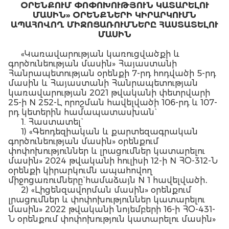
ՕՐԵՆՔՈՒՄ ՓՈՓՈԽՈՒԹՅՈՒՆ ԿԱՏԱՐԵԼՈՒ
ՄԱՍԻՆ» ՕՐԵՆՔՆԵՐԻ ԿԻՐԱՐԿՈՒՄՆ
ԱՊԱՀՈՎՈՂ ՄԻՋՈՑԱՌՈՒՄՆԵՐԸ ՀԱՍՏԱՏԵԼՈՒ
ՄԱՍԻՆ
«Կառավարության կառուցվածքի և
գործունեության մասին» Հայաստանի
Հանրապետության օրենքի 7-րդ հոդվածի 5-րդ
մասին և Հայաստանի Հանրապետության
կառավարության 2021 թվականի փետրվարի
25-ի N 252-Լ որոշման հավելվածի 106-րդ և 107-
րդ կետերին համապատասխան`
1. Հաստատել`
1) «Գեոդեզիական և քարտեզագրական
գործունեության մասին» օրենքում
փոփոխություններ և լրացումներ կատարելու
մասին» 2024 թվականի հուլիսի 12-ի N ՀՕ-312-Ն
օրենքի կիրարկումն ապահովող
միջոցառումները` համաձայն N 1 հավելվածի․
2) «Լիցենզավորման մասին» օրենքում
լրացումներ և փոփոխություններ կատարելու
մասին» 2022 թվականի նոյեմբերի 16-ի ՀՕ-431-
Ն օրենքում փոփոխություն կատարելու մասին»
2024 թվականի հուլիսի 12-ի N ՀՕ-313-Ն օրենքի