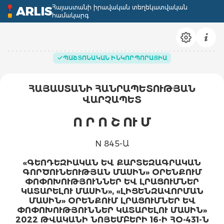
Հայաստանի իրավական տեղեկատվական
ARLIS
համակարգ
ՊԱՇՏՈՆԱԿԱՆ ԻՆԿՈՐՊՈՐԱՑԻԱ
ՀԱՅԱՍՏԱՆԻ ՀԱՆՐԱՊԵՏՈՒԹՅԱՆ
ՎԱՐՉԱՊԵՏ
Ո Ր Ո Շ ՈՒ Մ
N 845-Ա
«ԳԵՈԴԵԶԻԱԿԱՆ ԵՎ ՔԱՐՏԵԶԱԳՐԱԿԱՆ
ԳՈՐԾՈՒՆԵՈՒԹՅԱՆ ՄԱՍԻՆ» ՕՐԵՆՔՈՒՄ
ՓՈՓՈԽՈՒԹՅՈՒՆՆԵՐ ԵՎ ԼՐԱՑՈՒՄՆԵՐ
ԿԱՏԱՐԵԼՈՒ ՄԱՍԻՆ», «ԼԻՑԵՆԶԱՎՈՐՄԱՆ
ՄԱՍԻՆ» ՕՐԵՆՔՈՒՄ ԼՐԱՑՈՒՄՆԵՐ ԵՎ
ՓՈՓՈԽՈՒԹՅՈՒՆՆԵՐ ԿԱՏԱՐԵԼՈՒ ՄԱՍԻՆ»
2022 ԹՎԱԿԱՆԻ ՆՈՅԵՄԲԵՐԻ 16-Ի ՀՕ-431-Ն