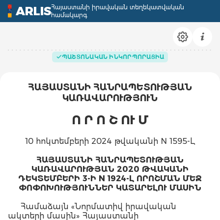
Հայաստանի իրավական տեղեկատվական
ARLIS
համակարգ
ՊԱՇՏՈՆԱԿԱՆ ԻՆԿՈՐՊՈՐԱՑԻԱ
ՀԱՅԱՍՏԱՆԻ ՀԱՆՐԱՊԵՏՈՒԹՅԱՆ
ԿԱՌԱՎԱՐՈՒԹՅՈՒՆ
Ո Ր Ո Շ ՈՒ Մ
10 հոկտեմբերի 2024 թվականի N 1595-Լ
ՀԱՅԱՍՏԱՆԻ ՀԱՆՐԱՊԵՏՈՒԹՅԱՆ
ԿԱՌԱՎԱՐՈՒԹՅԱՆ 2020 ԹՎԱԿԱՆԻ
ԴԵԿՏԵՄԲԵՐԻ 3-Ի N 1924-Լ ՈՐՈՇՄԱՆ ՄԵՋ
ՓՈՓՈԽՈՒԹՅՈՒՆՆԵՐ ԿԱՏԱՐԵԼՈՒ ՄԱՍԻՆ
Համաձայն «Նորմատիվ իրավական
ակտերի մասին» Հայաստանի