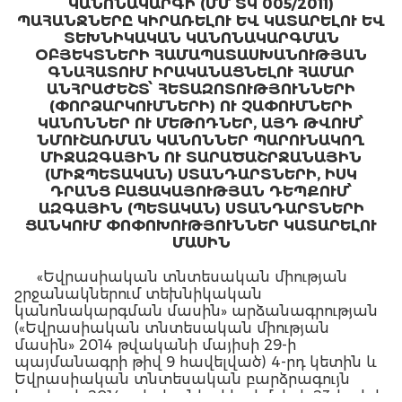
ԿԱՆՈՆԱԿԱՐԳԻ (ՄՄ ՏԿ 005/2011)
ՊԱՀԱՆՋՆԵՐԸ ԿԻՐԱՌԵԼՈՒ ԵՎ ԿԱՏԱՐԵԼՈՒ ԵՎ
ՏԵԽՆԻԿԱԿԱՆ ԿԱՆՈՆԱԿԱՐԳՄԱՆ
ՕԲՅԵԿՏՆԵՐԻ ՀԱՄԱՊԱՏԱՍԽԱՆՈՒԹՅԱՆ
ԳՆԱՀԱՏՈՒՄ ԻՐԱԿԱՆԱՑՆԵԼՈՒ ՀԱՄԱՐ
ԱՆՀՐԱԺԵՇՏ՝ ՀԵՏԱԶՈՏՈՒԹՅՈՒՆՆԵՐԻ
(ՓՈՐՁԱՐԿՈՒՄՆԵՐԻ) ՈՒ ՉԱՓՈՒՄՆԵՐԻ
ԿԱՆՈՆՆԵՐ ՈՒ ՄԵԹՈԴՆԵՐ, ԱՅԴ ԹՎՈՒՄ՝
ՆՄՈՒՇԱՌՄԱՆ ԿԱՆՈՆՆԵՐ ՊԱՐՈՒՆԱԿՈՂ
ՄԻՋԱԶԳԱՅԻՆ ՈՒ ՏԱՐԱԾԱՇՐՋԱՆԱՅԻՆ
(ՄԻՋՊԵՏԱԿԱՆ) ՍՏԱՆԴԱՐՏՆԵՐԻ, ԻՍԿ
ԴՐԱՆՑ ԲԱՑԱԿԱՅՈՒԹՅԱՆ ԴԵՊՔՈՒՄ՝
ԱԶԳԱՅԻՆ (ՊԵՏԱԿԱՆ) ՍՏԱՆԴԱՐՏՆԵՐԻ
ՑԱՆԿՈՒՄ ՓՈՓՈԽՈՒԹՅՈՒՆՆԵՐ ԿԱՏԱՐԵԼՈՒ
ՄԱՍԻՆ
«Եվրասիական տնտեսական միության
շրջանակներում տեխնիկական
կանոնակարգման մասին» արձանագրության
(«Եվրասիական տնտեսական միության
մասին» 2014 թվականի մայիսի 29-ի
պայմանագրի թիվ 9 հավելված) 4-րդ կետին և
Եվրասիական տնտեսական բարձրագույն
խորհրդի 2014 թվականի դեկտեմբերի 23-ի թիվ