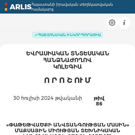
Հայաստանի իրավական տեղեկատվական
ARLIS
համակարգ
ՊԱՇՏՈՆԱԿԱՆ ԻՆԿՈՐՊՈՐԱՑԻԱ
ԵՎՐԱՍԻԱԿԱՆ ՏՆՏԵՍԱԿԱՆ
ՀԱՆՁՆԱԺՈՂՈՎ
ԿՈԼԵԳԻԱ
Ո Ր Ո Շ ՈՒ
Մ
30 հուլիսի 2024 թվականի
թիվ
86
«ՓԱԹԵԹՎԱԾՔԻ ԱՆՎՏԱՆԳՈՒԹՅԱՆ ՄԱՍԻՆ»
ՄԱՔՍԱՅԻՆ ՄԻՈՒԹՅԱՆ ՏԵԽՆԻԿԱԿԱՆ