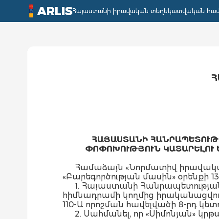
ARLIS
Հայաստանի իրավական տեղեկատվական հա
Հ
ՀԱՅԱՍՏԱՆԻ ՀԱՆՐԱՊԵՏՈՒԹՅ
ՓՈՓՈԽՈՒԹՅՈՒՆ ԿԱՏԱՐԵԼՈՒ 
Համաձայն «Նորմատիվ իրավական 
«Բարեգործության մասին» օրենքի 13
1. Հայաստանի Հանրապետությա
հիմնադրամի կողմից իրականացվող 
110-Ա որոշման հավելվածի 8-րդ կետո
2. Սահմանել, որ «Սիմոնյան» կ