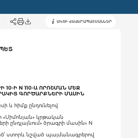
ԱԿՏԻ ՎԱՎԵՐԱՊԱՅՄԱՆՆԵՐ
ՊԵՏ
0-Ի N 110-Ա ՈՐՈՇՄԱՆ ՄԵՋ
ԱՐԱԿԻՑ ԳՈՐԾԱՐՔՆԵՐԻ ՄԱՍԻՆ
ի և հիմք ընդունելով
 «Սիմոնյան» կրթական
ի ընդլայնում» ծրագրի մասին» N
քված՝ ստորև նշված պայմանագրերով