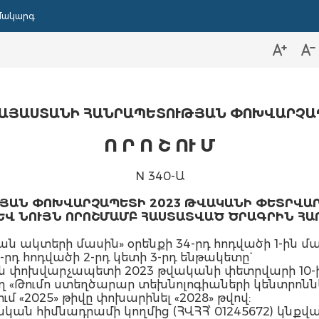
մակարգ
ԱՅԱՍՏԱՆԻ ՀԱՆՐԱՊԵՏՈՒԹՅԱՆ ՓՈԽՎԱՐՉԱ
Ո Ր Ո Շ ՈՒ Մ
N 340-Ա
ԱՆ ՓՈԽՎԱՐՉԱՊԵՏԻ 2023 ԹՎԱԿԱՆԻ ՓԵՏՐՎԱՐԻ 1
ԵՎ ՆՈՒՅՆ ՈՐՈՇՄԱՄԲ ՀԱՍՏԱՏՎԱԾ ԾՐԱԳՐԻՆ Հ
ակտերի մասին» օրենքի 34-րդ հոդվածի 1-ին մաս
-րդ հոդվածի 2-րդ կետի 3-րդ ենթակետը`
ն փոխվարչապետի 2023 թվականի փետրվարի 10-ի
«Թումո ստեղծարար տեխնոլոգիաների կենտրոններ
ւմ «2025» թիվը փոխարինել «2028» թվով:
րթական հիմնադրամի կողմից (ՀՎՀՀ՝ 01245672) կն