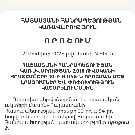
ՀԱՅԱՍՏԱՆԻ ՀԱՆՐԱՊԵՏՈՒԹՅԱՆ
ԿԱՌԱՎԱՐՈՒԹՅՈՒՆ
Ո Ր Ո Շ
ՈՒ Մ
20 հունիսի 2025 թվականի N 813-Ն
ՀԱՅԱՍՏԱՆԻ ՀԱՆՐԱՊԵՏՈՒԹՅԱՆ
ԿԱՌԱՎԱՐՈՒԹՅԱՆ 2018 ԹՎԱԿԱՆԻ
ՀՈԿՏԵՄԲԵՐԻ 10-Ի N 1146-Ն ՈՐՈՇՄԱՆ ՄԵՋ
ԼՐԱՑՈՒՄՆԵՐ ԵՎ ՓՈՓՈԽՈՒԹՅՈՒՆ
ԿԱՏԱՐԵԼՈՒ ՄԱՍԻՆ
Ղեկավարվելով «Նորմատիվ իրավական
ակտերի մասին» Հայաստանի
Հանրապետության օրենքի 33-րդ և 34-րդ
հոդվածների 1-ին մասերով՝ Հայաստանի
Հանրապետության կառավարությունը
որոշում
է.
1. Հայաստանի Հանրապետության