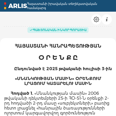
Հայաստանի իրավական տեղեկատվական
ARLIS
համակարգ
ՊԱՇՏՈՆԱԿԱՆ ԻՆԿՈՐՊՈՐԱՑԻԱ
ՀԱՅԱՍՏԱՆԻ ՀԱՆՐԱՊԵՏՈՒԹՅԱՆ
Օ Ր Ե Ն Ք Ը
Ընդունված է 2025 թվականի հուլիսի 3-ին
«ՍՆԱՆԿՈՒԹՅԱՆ ՄԱՍԻՆ» ՕՐԵՆՔՈՒՄ
ԼՐԱՑՈՒՄ ԿԱՏԱՐԵԼՈՒ ՄԱՍԻՆ
Հոդված 1.
«Սնանկության մասին» 2006
թվականի դեկտեմբերի 25-ի ՀՕ-51-Ն օրենքի 2-
րդ հոդվածի 2-րդ մասը «սուբյեկտների,» բառից
հետո լրացնել «հանրային ծառայությունների
ոլորտում կարգավորվող գործունեություն