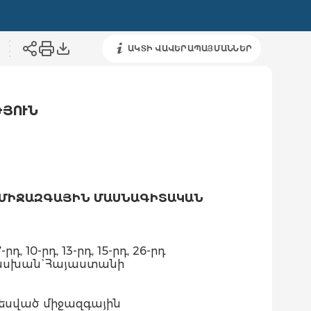
ԱԿՏԻ ՎԱՎԵՐԱՊԱՅՄԱՆՆԵՐ
ԹՅՈՒՆ
 ՄԻՋԱԶԳԱՅԻՆ ՄԱՍՆԱԳԻՏԱԿԱՆ
10-րդ, 13-րդ, 15-րդ, 26-րդ
ատասխան` Հայաստանի
տեսված միջազգային