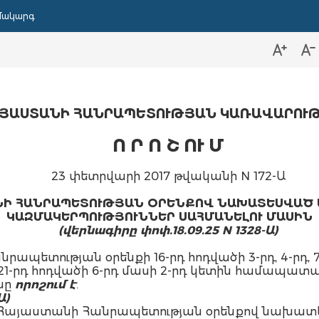
մակարգ
ՅԱՍՏԱՆԻ ՀԱՆՐԱՊԵՏՈՒԹՅԱՆ ԿԱՌԱՎԱՐՈՒ
Ո Ր Ո Շ ՈՒ Մ
23 փետրվարի 2017 թվականի N 172-Ա
ԱՆԻ ՀԱՆՐԱՊԵՏՈՒԹՅԱՆ ՕՐԵՆՔՈՎ ՆԱԽԱՏԵՍՎԱԾ
ԿԱԶՄԱԿԵՐՊՈՒԹՅՈՒՆՆԵՐ ՍԱՀՄԱՆԵԼՈՒ ՄԱՍԻՆ
(վերնագիրը փոփ.18.09.25 N 1328-Ա)
ետության օրենքի 16-րդ հոդվածի 3-րդ, 4-րդ, 7-րդ, 
 և 21-րդ հոդվածի 6-րդ մասի 2-րդ կետին համապ
նը
որոշում է
.
Ա)
ին» Հայաստանի Հանրապետության օրենքով նախա