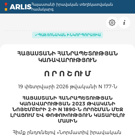
Հայաստանի իրավական տեղեկատվական
ARLIS
համակարգ
ՊԱՇՏՈՆԱԿԱՆ ԻՆԿՈՐՊՈՐԱՑԻԱ
ՀԱՅԱՍՏԱՆԻ ՀԱՆՐԱՊԵՏՈՒԹՅԱՆ
ԿԱՌԱՎԱՐՈՒԹՅՈՒՆ
Ո Ր Ո Շ
ՈՒ Մ
19 փետրվարի 2026 թվականի N 177-Ն
ՀԱՅԱՍՏԱՆԻ ՀԱՆՐԱՊԵՏՈՒԹՅԱՆ
ԿԱՌԱՎԱՐՈՒԹՅԱՆ 2023 ԹՎԱԿԱՆԻ
ՆՈՅԵՄԲԵՐԻ 2-Ի N 1890-Ն ՈՐՈՇՄԱՆ ՄԵՋ
ԼՐԱՑՈՒՄ ԵՎ ՓՈՓՈԽՈՒԹՅՈՒՆ ԿԱՏԱՐԵԼՈՒ
ՄԱՍԻՆ
Հիմք ընդունելով «Նորմատիվ իրավական