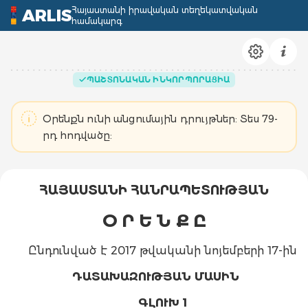
Հայաստանի իրավական տեղեկատվական
ARLIS
համակարգ
ՊԱՇՏՈՆԱԿԱՆ ԻՆԿՈՐՊՈՐԱՑԻԱ
Օրենքն ունի անցումային դրույթներ: Տես 79-
րդ հոդվածը:
ՀԱՅԱՍՏԱՆԻ ՀԱՆՐԱՊԵՏՈՒԹՅԱՆ
Օ Ր Ե Ն Ք Ը
Ընդունված է 2017 թվականի նոյեմբերի 17-ին
ԴԱՏԱԽԱԶՈՒԹՅԱՆ ՄԱՍԻՆ
ԳԼՈՒԽ 1