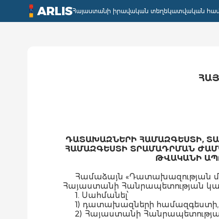
ARLIS
Հայաստանի իրավական տեղեկատվական հա
ՀԱՅ
ԴԱՏԱԽԱԶՆԵՐԻ ՀԱՄԱԶԳԵՍՏԻ, Տ
ՀԱՄԱԶԳԵՍՏԻ ՏՐԱՄԱԴՐՄԱՆ ԺԱՄԿ
ԹՎԱԿԱՆԻ ԱՊՐ
Համաձայն «Դատախազության մաս
Հայաստանի Հանրապետության կա
1. Սահմանել՝
1) դատախազների համազգեստի, 
2) Հայաստանի Հանրապետությա