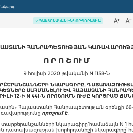
մակարգ
ՊԱՇՏՈՆԱԿԱՆ ԻՆԿՈՐՊՈՐԱՑԻԱ
ԱՍՏԱՆԻ ՀԱՆՐԱՊԵՏՈՒԹՅԱՆ ԿԱՌԱՎԱՐՈՒԹ
Ո Ր Ո Շ ՈՒ Մ
9 հուլիսի 2020 թվականի N 1158-Ն
ԱՐԲԵՐԱՆՇԱՆՆԵՐԻ ՆԿԱՐԱԳԻՐԸ, ԴԱՏԱԽԱԶՈՒԹՅԱ
ԵՏՆԵՐԸ ՍԱՀՄԱՆԵԼՈՒ ԵՎ ՀԱՅԱՍՏԱՆԻ ՀԱՆՐԱՊ
ԻԼԻ 12-Ի N 441-Ն ՈՐՈՇՈՒՄՆ ՈՒԺԸ ԿՈՐՑՐԱԾ ՃԱՆ
ին» Հայաստանի Հանրապետության օրենքի 68-րդ
ռավարությունը
որոշում է.
տարբերանշանների նկարագիրը` համաձայն N 1 հ
ն դատախազության խորհրդանիշի նկարագիրը՝ հա