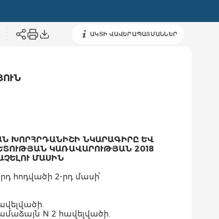
ԱԿՏԻ ՎԱՎԵՐԱՊԱՅՄԱՆՆԵՐ
ՅՈՒՆ
Ն ԽՈՐՀՐԴԱՆԻՇԻ ՆԿԱՐԱԳԻՐԸ ԵՎ
ԵՏՈՒԹՅԱՆ ԿԱՌԱՎԱՐՈՒԹՅԱՆ 2018
ԱՉԵԼՈՒ ՄԱՍԻՆ
 հոդվածի 2-րդ մասի՝
ավելվածի.
մաձայն N 2 հավելվածի.