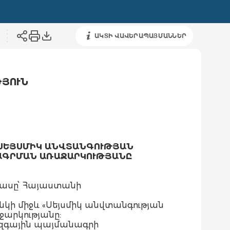
ԱԿՏԻ ՎԱՎԵՐԱՊԱՅՄԱՆՆԵՐ
ԹՅՈՒՆ
«ՍԵՅՍՄԻԿ ԱՆՎՏԱՆԳՈՒԹՅԱՆ
ՐԱԳՐՄԱՆ ԱՌԱՋԱՐԿՈՒԹՅԱՆԸ
 մասը՝ Հայաստանի
կի միջև «Սեյսմիկ անվտանգության
արկությանը:
ազգային պայմանագրի