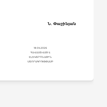
Ն. Փաշինյան
18.04.2026
ՀԱՎԱՍՏՎԱԾ Է
ԷԼԵԿՏՐՈՆԱՅԻՆ
ՍՏՈՐԱԳՐՈՒԹՅԱՄԲ