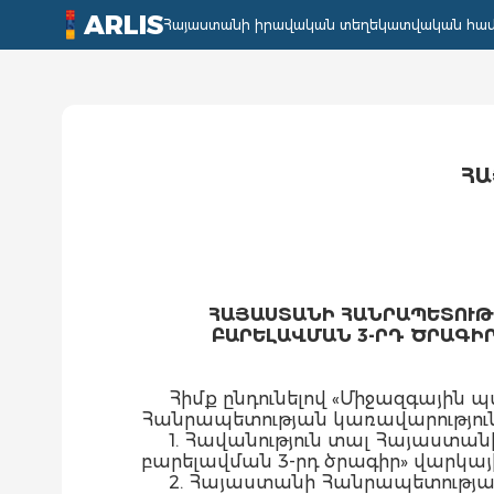
ARLIS
Հայաստանի իրավական տեղեկատվական հա
ՀԱ
ՀԱՅԱՍՏԱՆԻ ՀԱՆՐԱՊԵՏՈՒԹ
ԲԱՐԵԼԱՎՄԱՆ 3-ՐԴ ԾՐԱԳԻ
Հիմք ընդունելով «Միջազգային 
Հանրապետության կառավարությու
1. Հավանություն տալ Հայաստա
բարելավման 3-րդ ծրագիր» վարկ
2. Հայաստանի Հանրապետությա