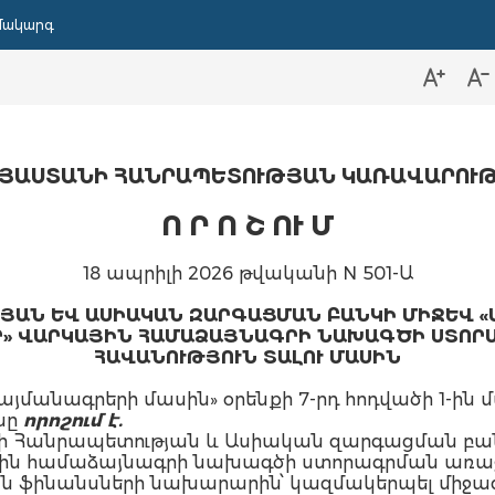
մակարգ
ՅԱՍՏԱՆԻ ՀԱՆՐԱՊԵՏՈՒԹՅԱՆ ԿԱՌԱՎԱՐՈՒ
Ո Ր Ո Շ
ՈՒ Մ
18 ապրիլի 2026 թվականի N 501-Ա
ՅԱՆ ԵՎ ԱՍԻԱԿԱՆ ԶԱՐԳԱՑՄԱՆ ԲԱՆԿԻ ՄԻՋԵՎ 
Ր» ՎԱՐԿԱՅԻՆ ՀԱՄԱՁԱՅՆԱԳՐԻ ՆԱԽԱԳԾԻ ՍՏՈ
ՀԱՎԱՆՈՒԹՅՈՒՆ ՏԱԼՈՒ ՄԱՍԻՆ
պայմանագրերի մասին» օրենքի 7-րդ հոդվածի 1-ին
նը
որոշում է.
նի Հանրապետության և Ասիական զարգացման բան
ային համաձայնագրի նախագծի ստորագրման առաջ
ն ֆինանսների նախարարին՝ կազմակերպել միջ