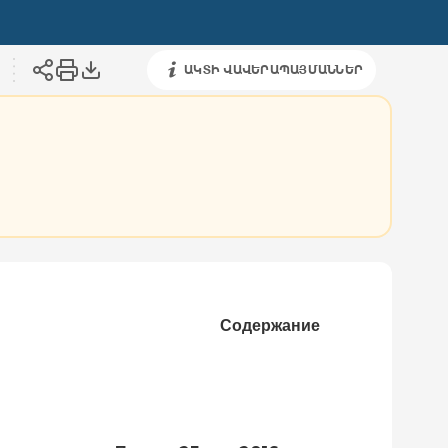
ԱԿՏԻ ՎԱՎԵՐԱՊԱՅՄԱՆՆԵՐ
Содержание