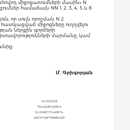
ովող միջոցառումների մասին» N
ւմներ` համաձայն NN 1, 2, 3, 4, 5 և 6
ն, որ սույն որոշման N 2
ատկացված միջոցները ուղղվելու
յան ներքին գործերի
տավորությունների մարմանը, կամ
անից:
Մ. Գրիգորյան
14.05.2026
ՀԱՎԱՍՏՎԱԾ Է
ԷԼԵԿՏՐՈՆԱՅԻՆ
ՍՏՈՐԱԳՐՈՒԹՅԱՄԲ