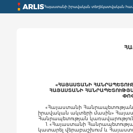
ARLIS
Հայաստանի իրավական տեղեկատվական հա
ՀԱ
«ՀԱՅԱՍՏԱՆԻ ՀԱՆՐԱՊԵՏՈՒԹ
ՀԱՅԱՍՏԱՆԻ ՀԱՆՐԱՊԵՏՈՒԹՅԱՆ
ՓՈՓ
«Հայաստանի Հանրապետության բ
իրավական ակտերի մասին» Հայա
Հանրապետության կառավարությու
1. «Հայաստանի Հանրապետության
կատարել վերաբաշխում և Հայաստա