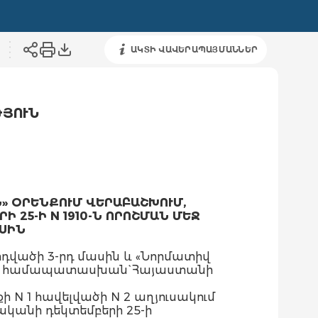
ԱԿՏԻ ՎԱՎԵՐԱՊԱՅՄԱՆՆԵՐ
ԹՅՈՒՆ
» ՕՐԵՆՔՈՒՄ ՎԵՐԱԲԱՇԽՈՒՄ,
25-Ի N 1910-Ն ՈՐՈՇՄԱՆ ՄԵՋ
ԱՍԻՆ
դվածի 3-րդ մասին և «Նորմատիվ
ծին համապատասխան` Հայաստանի
 N 1 հավելվածի N 2 աղյուսակում
կանի դեկտեմբերի 25-ի