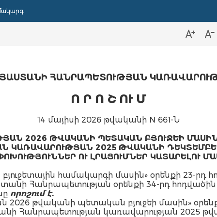
մակարգ
ՅԱՍՏԱՆԻ ՀԱՆՐԱՊԵՏՈՒԹՅԱՆ ԿԱՌԱՎԱՐՈՒ
Ո Ր Ո Շ
ՈՒ Մ
14 մայիսի 2026 թվականի N 661-Ն
ՅԱՆ 2026 ԹՎԱԿԱՆԻ ՊԵՏԱԿԱՆ ԲՅՈՒՋԵԻ ՄԱՍԻՆ
 ԿԱՌԱՎԱՐՈՒԹՅԱՆ 2025 ԹՎԱԿԱՆԻ ԴԵԿՏԵՄԲԵՐԻ 
ՈԽՈՒԹՅՈՒՆՆԵՐ ՈՒ ԼՐԱՑՈՒՄՆԵՐ ԿԱՏԱՐԵԼՈՒ Մ
յուջետային համակարգի մասին» օրենքի 23-րդ հո
ստանի Հանրապետության օրենքի 34-րդ հոդվա
նը
որոշում է.
 2026 թվականի պետական բյուջեի մասին» օրենքի
նի Հանրապետության կառավարության 2025 թվա