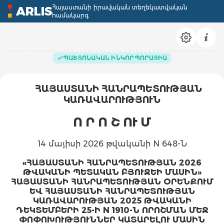
Հայաստանի իրավական տեղեկատվական
ARLIS
համակարգ
ՊԱՇՏՈՆԱԿԱՆ ԻՆԿՈՐՊՈՐԱՑԻԱ
ՀԱՅԱՍՏԱՆԻ ՀԱՆՐԱՊԵՏՈՒԹՅԱՆ
ԿԱՌԱՎԱՐՈՒԹՅՈՒՆ
Ո Ր Ո Շ
ՈՒ Մ
14 մայիսի 2026 թվականի N 648-Ն
«ՀԱՅԱՍՏԱՆԻ ՀԱՆՐԱՊԵՏՈՒԹՅԱՆ 2026
ԹՎԱԿԱՆԻ ՊԵՏԱԿԱՆ ԲՅՈՒՋԵԻ ՄԱՍԻՆ»
ՀԱՅԱՍՏԱՆԻ ՀԱՆՐԱՊԵՏՈՒԹՅԱՆ ՕՐԵՆՔՈՒՄ
ԵՎ ՀԱՅԱՍՏԱՆԻ ՀԱՆՐԱՊԵՏՈՒԹՅԱՆ
ԿԱՌԱՎԱՐՈՒԹՅԱՆ 2025 ԹՎԱԿԱՆԻ
ԴԵԿՏԵՄԲԵՐԻ 25-Ի N 1910-Ն ՈՐՈՇՄԱՆ ՄԵՋ
ՓՈՓՈԽՈՒԹՅՈՒՆՆԵՐ ԿԱՏԱՐԵԼՈՒ ՄԱՍԻՆ