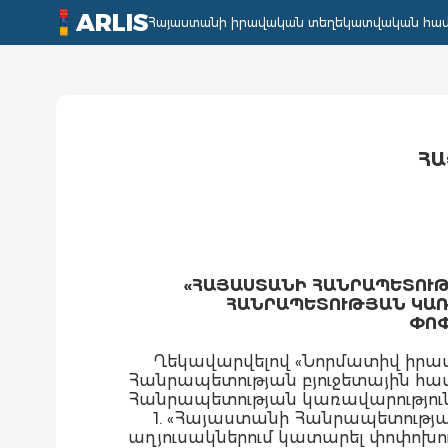
ARLIS
Հայաստանի իրավական տեղեկատվական հա
ՀԱ
«ՀԱՅԱՍՏԱՆԻ ՀԱՆՐԱՊԵՏՈՒԹ
ՀԱՆՐԱՊԵՏՈՒԹՅԱՆ ԿԱՌԱ
ՓՈՓ
Ղեկավարվելով «Նորմատիվ իրավ
Հանրապետության բյուջետային համ
Հանրապետության կառավարությու
1. «Հայաստանի Հանրապետության
աղյուսակներում կատարել փոփոխությ