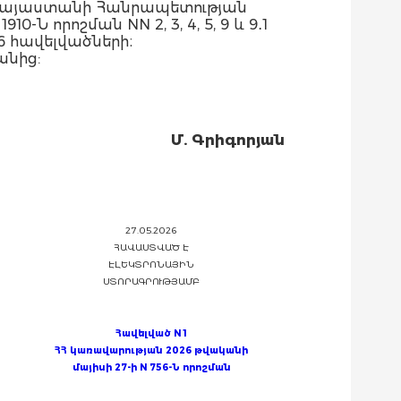
«Հայաստանի Հանրապետության
 որոշման NN 2, 3, 4, 5, 9 և 9․1
 6 հավելվածների։
անից:
Մ. Գրիգորյան
27.05.2026
ՀԱՎԱՍՏՎԱԾ Է
ԷԼԵԿՏՐՈՆԱՅԻՆ
ՍՏՈՐԱԳՐՈՒԹՅԱՄԲ
Հավելված
N 1
ՀՀ կառավարության 2026 թվականի
մայիսի 27-ի N 756-Ն որոշման