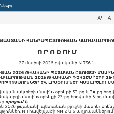
մակարգ
ՅԱՍՏԱՆԻ ՀԱՆՐԱՊԵՏՈՒԹՅԱՆ ԿԱՌԱՎԱՐՈՒ
Ո Ր Ո Շ
ՈՒ Մ
27 մայիսի 2026 թվականի N 756-Ն
ՅԱՆ 2026 ԹՎԱԿԱՆԻ ՊԵՏԱԿԱՆ ԲՅՈՒՋԵԻ ՄԱՍԻՆ
ՎԱՐՈՒԹՅԱՆ 2025 ԹՎԱԿԱՆԻ ԴԵԿՏԵՄԲԵՐԻ 25-Ի 
ՈԽՈՒԹՅՈՒՆՆԵՐ ԵՎ ԼՐԱՑՈՒՄՆԵՐ ԿԱՏԱՐԵԼՈՒ Մ
ական ակտերի մասին» օրենքի 33-րդ և 34-րդ հոդ
ակարգի մասին» օրենքի 23-րդ հոդվածի 3-րդ մա
նը
որոշում է.
 2026 թվականի պետական բյուջեի մասին» օրենքի
ուններ, N 1 հավելվածի NN 2 և 5 աղյուսակներու