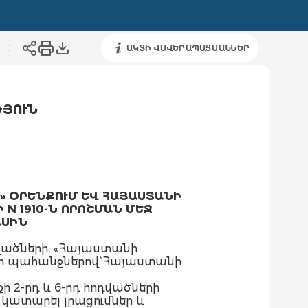
ԱԿՏԻ ՎԱՎԵՐԱՊԱՅՄԱՆՆԵՐ
ԹՅՈՒՆ
» ՕՐԵՆՔՈՒՄ ԵՎ ՀԱՅԱՍՏԱՆԻ
N 1910-Ն ՈՐՈՇՄԱՆ ՄԵՋ
ԱՍԻՆ
վածների, «Հայաստանի
սի պահանջներով` Հայաստանի
 2-րդ և 6-րդ հոդվածների
մ կատարել լրացումներ և