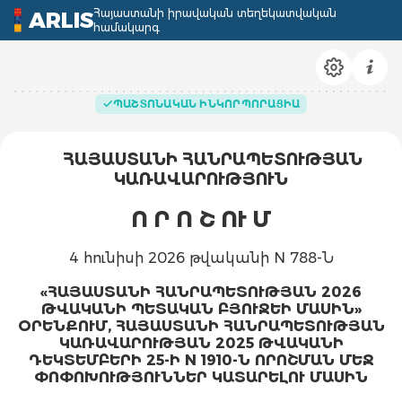
Հայաստանի իրավական տեղեկատվական
ARLIS
համակարգ
ՊԱՇՏՈՆԱԿԱՆ ԻՆԿՈՐՊՈՐԱՑԻԱ
ՀԱՅԱՍՏԱՆԻ ՀԱՆՐԱՊԵՏՈՒԹՅԱՆ
ԿԱՌԱՎԱՐՈՒԹՅՈՒՆ
Ո Ր Ո Շ
ՈՒ Մ
4 հունիսի 2026 թվականի N 788-Ն
«ՀԱՅԱՍՏԱՆԻ ՀԱՆՐԱՊԵՏՈՒԹՅԱՆ 2026
ԹՎԱԿԱՆԻ ՊԵՏԱԿԱՆ ԲՅՈՒՋԵԻ ՄԱՍԻՆ»
ՕՐԵՆՔՈՒՄ, ՀԱՅԱՍՏԱՆԻ ՀԱՆՐԱՊԵՏՈՒԹՅԱՆ
ԿԱՌԱՎԱՐՈՒԹՅԱՆ 2025 ԹՎԱԿԱՆԻ
ԴԵԿՏԵՄԲԵՐԻ 25-Ի N 1910-Ն ՈՐՈՇՄԱՆ ՄԵՋ
ՓՈՓՈԽՈՒԹՅՈՒՆՆԵՐ ԿԱՏԱՐԵԼՈՒ ՄԱՍԻՆ