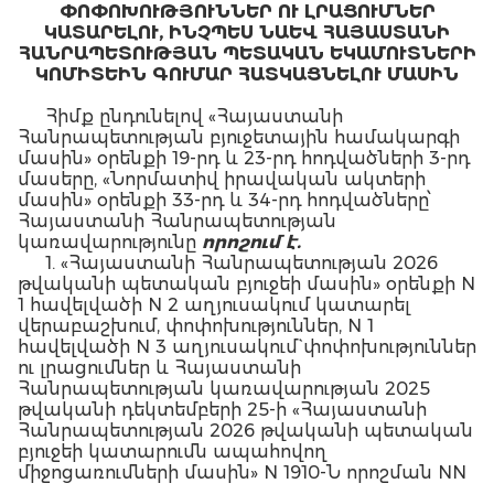
ՓՈՓՈԽՈՒԹՅՈՒՆՆԵՐ ՈՒ ԼՐԱՑՈՒՄՆԵՐ
ԿԱՏԱՐԵԼՈՒ, ԻՆՉՊԵՍ ՆԱԵՎ ՀԱՅԱՍՏԱՆԻ
ՀԱՆՐԱՊԵՏՈՒԹՅԱՆ ՊԵՏԱԿԱՆ ԵԿԱՄՈՒՏՆԵՐԻ
ԿՈՄԻՏԵԻՆ ԳՈՒՄԱՐ ՀԱՏԿԱՑՆԵԼՈՒ ՄԱՍԻՆ
Հիմք ընդունելով «Հայաստանի
Հանրապետության բյուջետային համակարգի
մասին» օրենքի 19-րդ և 23-րդ հոդվածների 3-րդ
մասերը, «Նորմատիվ իրավական ակտերի
մասին» օրենքի 33-րդ և 34-րդ հոդվածները՝
Հայաստանի Հանրապետության
կառավարությունը
որոշում է.
1. «Հայաստանի Հանրապետության 2026
թվականի պետական բյուջեի մասին» օրենքի N
1 հավելվածի N 2 աղյուսակում կատարել
վերաբաշխում, փոփոխություններ, N 1
հավելվածի N 3 աղյուսակում` փոփոխություններ
ու լրացումներ և Հայաստանի
Հանրապետության կառավարության 2025
թվականի դեկտեմբերի 25-ի «Հայաստանի
Հանրապետության 2026 թվականի պետական
բյուջեի կատարումն ապահովող
միջոցառումների մասին» N 1910-Ն որոշման NN
3, 4, 5, 9, 9․1 և 10 հավելվածներում կատարել