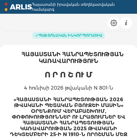
Հայաստանի իրավական տեղեկատվական
ARLIS
համակարգ
ՊԱՇՏՈՆԱԿԱՆ ԻՆԿՈՐՊՈՐԱՑԻԱ
ՀԱՅԱՍՏԱՆԻ ՀԱՆՐԱՊԵՏՈՒԹՅԱՆ
ԿԱՌԱՎԱՐՈՒԹՅՈՒՆ
Ո Ր Ո Շ
ՈՒ Մ
4 հունիսի 2026 թվականի N 801-Ն
«ՀԱՅԱՍՏԱՆԻ ՀԱՆՐԱՊԵՏՈՒԹՅԱՆ 2026
ԹՎԱԿԱՆԻ ՊԵՏԱԿԱՆ ԲՅՈՒՋԵԻ ՄԱՍԻՆ»
ՕՐԵՆՔՈՒՄ ՎԵՐԱԲԱՇԽՈՒՄ,
ՓՈՓՈԽՈՒԹՅՈՒՆՆԵՐ ՈՒ ԼՐԱՑՈՒՄՆԵՐ ԵՎ
ՀԱՅԱՍՏԱՆԻ ՀԱՆՐԱՊԵՏՈՒԹՅԱՆ
ԿԱՌԱՎԱՐՈՒԹՅԱՆ 2025 ԹՎԱԿԱՆԻ
ԴԵԿՏԵՄԲԵՐԻ 25-Ի N 1910-Ն ՈՐՈՇՄԱՆ ՄԵՋ