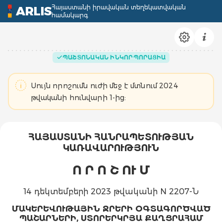
Հայաստանի իրավական տեղեկատվական
ARLIS
համակարգ
ՊԱՇՏՈՆԱԿԱՆ ԻՆԿՈՐՊՈՐԱՑԻԱ
Սույն որոշումն ուժի մեջ է մտնում 2024
թվականի հունվարի 1-ից:
ՀԱՅԱՍՏԱՆԻ ՀԱՆՐԱՊԵՏՈՒԹՅԱՆ
ԿԱՌԱՎԱՐՈՒԹՅՈՒՆ
Ո Ր Ո Շ
ՈՒ Մ
14 դեկտեմբերի 2023 թվականի N 2207-Ն
ՄԱԿԵՐԵՎՈՒԹԱՅԻՆ ՋՐԵՐԻ ՕԳՏԱԳՈՐԾՎԱԾ
ՊԱՇԱՐՆԵՐԻ, ՍՏՈՐԵՐԿՐՅԱ ՔԱՂՑՐԱՀԱՄ