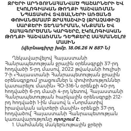
ՋՐԵՐԻ ԱՐԴՅՈՒՆԱՀԱՆՎԱԾ ՊԱՇԱՐՆԵՐԻ ԵՎ
ԷԿՈԼՈԳԻԱԿԱՆ ԹՈՂՔԻ ՀԱՇՎԱՌՄԱՆ
ՆՊԱՏԱԿՈՎ ՏՎՅԱԼՆԵՐԻ ԱՌՑԱՆՑ
ՓՈԽԱՆՑՄԱՄԲ ՋՐԱՀԱՇՎԻՉ (ՋՐԱՉԱՓԻՉ)
ՍԱՐՔԵՐԻ ՏԵՂԱԴՐՄԱՆ, ԿՆՔՄԱՆ ԵՎ
ՇԱՀԱԳՈՐԾՄԱՆ ԿԱՐԳԵՐԸ, ԷԿՈԼՈԳԻԱԿԱՆ
ԹՈՂՔԻ ՀԱՇՎԱՌՄԱՆ ԴԵՊՔԵՐԸ ՍԱՀՄԱՆԵԼՈՒ
ՄԱՍԻՆ
(վերնագիրը խմբ. 18.06.26 N 887-Ն)
Ղեկավարվելով Հայաստանի
Հանրապետության ջրային օրենսգրքի 37-րդ
հոդվածի 5-րդ մասով, 2022 թվականի հուլիսի
7-ի «Հայաստանի Հանրապետության ջրային
օրենսգրքում լրացումներ և փոփոխություններ
կատարելու մասին» ՀՕ-316-Ն օրենքի 40-րդ
հոդվածի 6-րդ մասի 4-րդ կետով, Հայաստանի
Հանրապետության հարկային օրենսգրքի 212-
րդ հոդվածի 1-ին մասով և «Նորմատիվ
իրավական ակտերի մասին» օրենքի 37-րդ
հոդվածով՝ Հայաստանի Հանրապետության
կառավարությունը
որոշում է.
1. Սահմանել մակերևութային ջրերի
օգտագործված պաշարների, ստորերկրյա