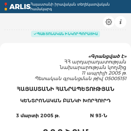
Հայաստանի իրավական տեղեկատվական
ARLIS
համակարգ
ՊԱՇՏՈՆԱԿԱՆ ԻՆԿՈՐՊՈՐԱՑԻԱ
«Գրանցված է»
ՀՀ արդարադատության
նախարարության կողմից
11 ապրիլի 2005 թ.
Պետական գրանցման թիվ 05005151
ՀԱՅԱՍՏԱՆԻ ՀԱՆՐԱՊԵՏՈՒԹՅԱՆ
ԿԵՆՏՐՈՆԱԿԱՆ ԲԱՆԿԻ ԽՈՐՀՈՒՐԴ
3 մարտի 2005 թ.
N 93-Ն