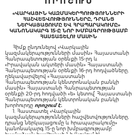
Ո Ր Ո Շ ՈՒ Մ
«ՎԱՐԿԱՅԻՆ ԿԱԶՄԱԿԵՐՊՈՒԹՅՈՒՆՆԵՐԻ
ՀԱՇՎԵՏՎՈՒԹՅՈՒՆՆԵՐԸ, ԴՐԱՆՑ
ՆԵՐԿԱՅԱՑՈՒՄԸ ԵՎ ՀՐԱՊԱՐԱԿՈՒՄԸ»
ԿԱՆՈՆԱԿԱՐԳ 15-Ը ՆՈՐ ԽՄԲԱԳՐՈՒԹՅԱՄԲ
ՀԱՍՏԱՏԵԼՈՒ ՄԱՍԻՆ
Հիմք ընդունելով «Վարկային
կազմակերպությունների մասին» Հայաստանի
Հանրապետության օրենքի 15-րդ և
«Իրավական ակտերի մասին» Հայաստանի
Հանրապետության օրենքի 16-րդ հոդվածները,
ղեկավարվելով «Հայաստանի
Հանրապետության կենտրոնական բանկի
մասին» Հայաստանի Հանրապետության
օրենքի 20-րդ հոդվածի «ե» կետով՝ Հայաստանի
Հանրապետության կենտրոնական բանկի
խորհուրդը
որոշում է.
1. Հաստատել «Վարկային
կազմակերպությունների հաշվետվությունները,
դրանց ներկայացումը և հրապարակումը»
կանոնակարգ 15-ը նոր խմբագրությամբ՝
համաձայն հավելված 1-ի (կցվում է):