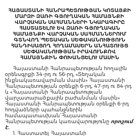
ՀԱՅԱՍՏԱՆԻ ՀԱՆՐԱՊԵՏՈՒԹՅԱՆ ԿՈՏԱՅՔԻ
ՄԱՐԶԻ ԶԱՌԻ ԳՅՈՒՂԱԿԱՆ ՀԱՄԱՅՆՔԻ
ՎԱՐՉԱԿԱՆ ՍԱՀՄԱՆՆԵՐԻ ՆԿԱՐԱԳԻՐԸ
ՀԱՍՏԱՏԵԼՈՒ ԵՎ ԶԱՌԻ ԳՅՈՒՂԱԿԱՆ
ՀԱՄԱՅՆՔԻ ՎԱՐՉԱԿԱՆ ՍԱՀՄԱՆՆԵՐՈՒՄ
ԳՏՆՎՈՂ` ՊԵՏԱԿԱՆ ՍԵՓԱԿԱՆՈՒԹՅՈՒՆ
ՀԱՆԴԻՍԱՑՈՂ ՀՈՂԱՄԱՍԵՐՆ ԱՆՀԱՏՈՒՅՑ
ՍԵՓԱԿԱՆՈՒԹՅԱՆ ԻՐԱՎՈՒՆՔՈՎ
ՀԱՄԱՅՆՔԻՆ ՓՈԽԱՆՑԵԼՈՒ ՄԱՍԻՆ
Հայաստանի Հանրապետության հողային
օրենսգրքի 34-րդ ու 56-րդ, «Տեղական
ինքնակառավարման մասին» Հայաստանի
Հանրապետության օրենքի 6-րդ, 47-րդ ու 84-րդ
և «Հայաստանի Հանրապետության
վարչատարածքային բաժանման մասին»
Հայաստանի Հանրապետության օրենքի 6-րդ
հոդվածների պահանջներին
համապատասխան` Հայաստանի
Հանրապետության կառավարությունը
որոշում
է.
1. Հաստատել Հայաստանի