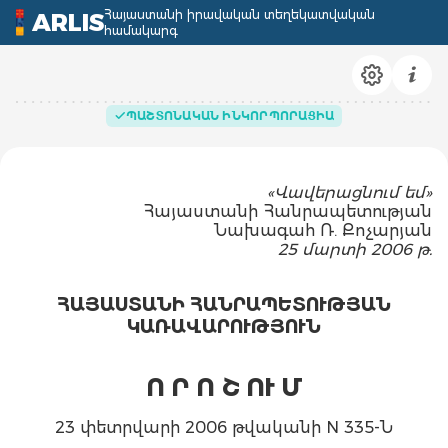
Հայաստանի իրավական տեղեկատվական
ARLIS
համակարգ
ՊԱՇՏՈՆԱԿԱՆ ԻՆԿՈՐՊՈՐԱՑԻԱ
«Վավերացնում եմ»
Հայաստանի Հանրապետության
Նախագահ Ռ. Քոչարյան
25 մարտի 2006 թ.
ՀԱՅԱՍՏԱՆԻ ՀԱՆՐԱՊԵՏՈՒԹՅԱՆ
ԿԱՌԱՎԱՐՈՒԹՅՈՒՆ
Ո Ր Ո Շ ՈՒ Մ
23 փետրվարի 2006 թվականի N 335-Ն