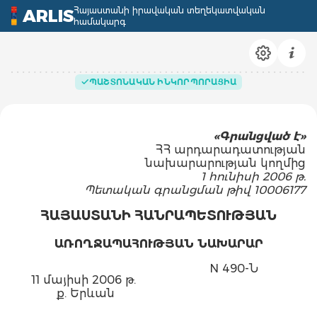
Հայաստանի իրավական տեղեկատվական
ARLIS
համակարգ
ՊԱՇՏՈՆԱԿԱՆ ԻՆԿՈՐՊՈՐԱՑԻԱ
«Գրանցված է»
ՀՀ արդարադատության
նախարարության կողմից
1 հունիսի 2006 թ.
Պետական գրանցման թիվ 10006177
ՀԱՅԱՍՏԱՆԻ ՀԱՆՐԱՊԵՏՈՒԹՅԱՆ
ԱՌՈՂՋԱՊԱՀՈՒԹՅԱՆ ՆԱԽԱՐԱՐ
N 490-Ն
11 մայիսի 2006 թ.
ք. Երևան