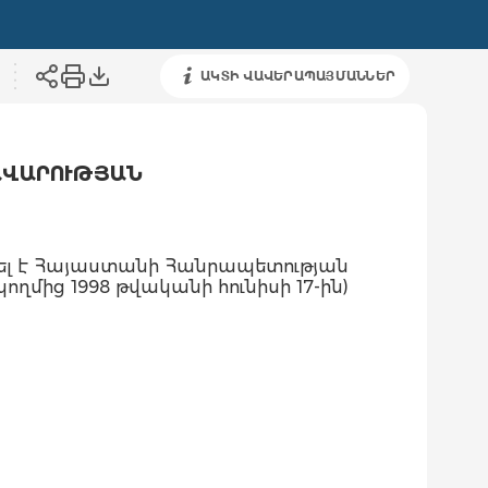
ԱԿՏԻ ՎԱՎԵՐԱՊԱՅՄԱՆՆԵՐ
ԱՎԱՐՈՒԹՅԱՆ
վել է Հայաստանի Հանրապետության
կողմից 1998 թվականի հունիսի 17-ին)