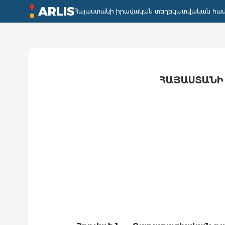
ARLIS
Հայաստանի իրավական տեղեկատվական հա
ՀԱՅԱՍՏԱՆԻ