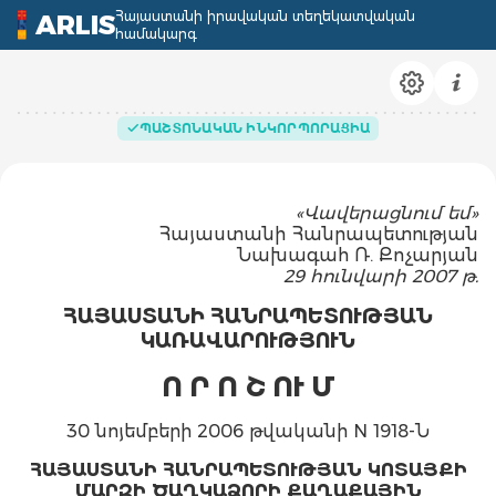
Հայաստանի իրավական տեղեկատվական
ARLIS
համակարգ
ՊԱՇՏՈՆԱԿԱՆ ԻՆԿՈՐՊՈՐԱՑԻԱ
«Վավերացնում եմ»
Հայաստանի Հանրապետության
Նախագահ Ռ. Քոչարյան
29 հունվարի 2007 թ.
ՀԱՅԱՍՏԱՆԻ ՀԱՆՐԱՊԵՏՈՒԹՅԱՆ
ԿԱՌԱՎԱՐՈՒԹՅՈՒՆ
Ո Ր Ո Շ ՈՒ Մ
30 նոյեմբերի 2006 թվականի N 1918-Ն
ՀԱՅԱՍՏԱՆԻ ՀԱՆՐԱՊԵՏՈՒԹՅԱՆ ԿՈՏԱՅՔԻ
ՄԱՐԶԻ ԾԱՂԿԱՁՈՐԻ ՔԱՂԱՔԱՅԻՆ