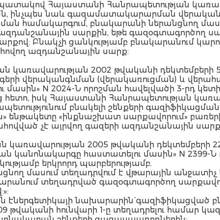
պատակով Հայաստանի Հանրապետության կառավ
ման, ինչպես նաև գազամատակարարման վերական
ան համակարգում, բնակարանի ներանցնող մասո
ի ազդանշանային սարքին, եթե գազօգտագործող ս
րքով: Բնակչի ցանկությամբ բնակարանում կարող
ովող ազդանշանային սարք:
ն կառավարության 2002 թվականի դեկտեմբերի 
ի վերականգնման (վերակառուցման) և վերահս
ասին» N 2024-Ն որոշման հավելվածի 3-րդ կետի 
ց հետո, իսկ Հայաստանի Հանրապետության կառա
ետությունում բնակելի շենքերի գազիֆիկացման 
ա» ենթակետը «ինքնաշխատ սարքավորում» բառերից
վված չէ այրվող գազերի ազդանշանային սարք
 կառավարության 2005 թվականի դեկտեմբերի 22
ան կանոնակարգը հաստատելու մասին» N 2399-Ն ո
կությամբ երկրորդ պարբերությամբ.
նող մասում տեղադրվում է վթարային անջատիչ կ
կարանում տեղադրված գազօգտագործող սարքավո
»:
ն էներգետիկայի նախարարին` գազիֆիկացված բ
9 թվականի հունվարի 1-ը տեղադրելու համար կա
մաբնակարան շենքերի գազասպառողներին: