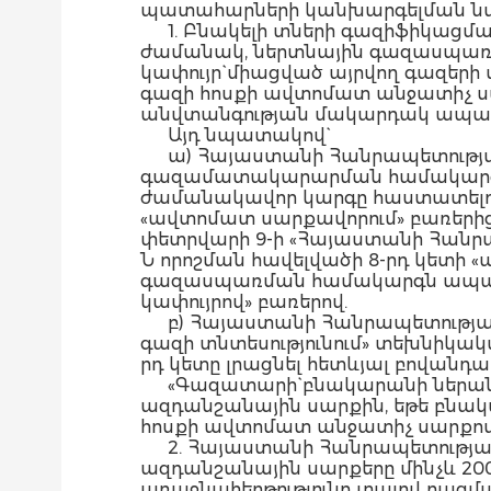
պատահարների կանխարգելման ն
1. Բնակելի տների գազիֆիկաց
ժամանակ, ներտնային գազասպառմ
կափույր` միացված այրվող գազեր
գազի հոսքի ավտոմատ անջատիչ սա
անվտանգության մակարդակ ապահ
Այդ նպատակով`
ա) Հայաստանի Հանրապետությա
գազամատակարարման համակարգեր
ժամանակավոր կարգը հաստատելու մ
«ավտոմատ սարքավորում» բառերի
փետրվարի 9-ի «Հայաստանի Հանրապ
Ն որոշման հավելվածի 8-րդ կետի «
գազասպառման համակարգն ապահո
կափույրով» բառերով.
բ) Հայաստանի Հանրապետության
գազի տնտեսությունում» տեխնիկակ
րդ կետը լրացնել հետևյալ բովանդա
«Գազատարի` բնակարանի ներանց
ազդանշանային սարքին, եթե բնա
հոսքի ավտոմատ անջատիչ սարքով:
2. Հայաստանի Հանրապետությա
ազդանշանային սարքերը մինչև 200
առաջնահերթությունը տալով բազ