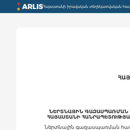
ARLIS
Հայաստանի իրավական տեղեկատվական հա
ՀԱՅ
ՆԵՐՏՆԱՅԻՆ ԳԱԶԱՍՊԱՌՄԱՆ 
ՀԱՅԱՍՏԱՆԻ ՀԱՆՐԱՊԵՏՈՒԹՅԱՆ
Ներտնային գազասպառման համ