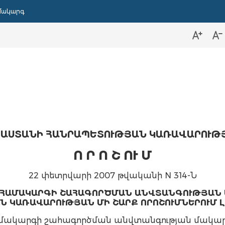
մակարգ
ԱՍՏԱՆԻ ՀԱՆՐԱՊԵՏՈՒԹՅԱՆ ԿԱՌԱՎԱՐՈՒԹ
Ո Ր Ո Շ ՈՒ Մ
22 փետրվարի 2007 թվականի N 314-Ն
ՀԱՄԱԿԱՐԳԻ ՇԱՀԱԳՈՐԾՄԱՆ ԱՆՎՏԱՆԳՈՒԹՅԱՆ 
 ԿԱՌԱՎԱՐՈՒԹՅԱՆ ՄԻ ՇԱՐՔ ՈՐՈՇՈՒՄՆԵՐՈՒՄ Լ
ակարգի շահագործման անվտանգության մակար