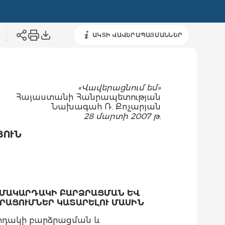
ԱԿՏԻ ՎԱՎԵՐԱՊԱՅՄԱՆՆԵՐ
«Վավերացնում եմ»
Հայաստանի Հանրապետության
Նախագահ Ռ. Քոչարյան
28 մարտի 2007 թ.
ՅՈՒՆ
ՄԱԿԱՐԴԱԿԻ ԲԱՐՁՐԱՑՄԱՆ ԵՎ
ՐԱՑՈՒՄՆԵՐ ԿԱՏԱՐԵԼՈՒ ՄԱՍԻՆ
դակի բարձրացման և