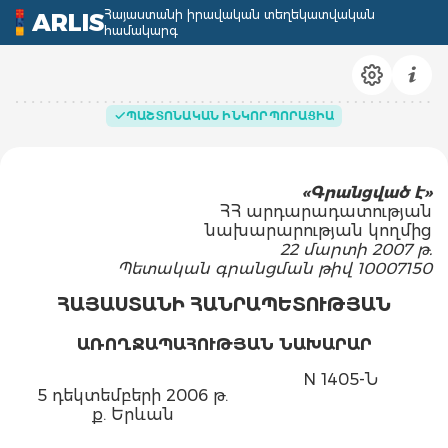
Հայաստանի իրավական տեղեկատվական
ARLIS
համակարգ
ՊԱՇՏՈՆԱԿԱՆ ԻՆԿՈՐՊՈՐԱՑԻԱ
«Գրանցված է»
ՀՀ արդարադատության
նախարարության կողմից
22 մարտի 2007 թ.
Պետական գրանցման թիվ 10007150
ՀԱՅԱՍՏԱՆԻ ՀԱՆՐԱՊԵՏՈՒԹՅԱՆ
ԱՌՈՂՋԱՊԱՀՈՒԹՅԱՆ ՆԱԽԱՐԱՐ
N 1405-Ն
5 դեկտեմբերի 2006 թ.
ք. Երևան