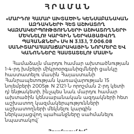
Հ Ր Ա Մ Ա Ն
«ՄԱՐԴՈՒ ՀԱՄԱՐ ԱԽՏԱԾԻՆ ԿԵՆՍԱԲԱՆԱԿԱՆ
ԱԶԴԱԿՆԵՐԻ ՀԵՏ ԱՇԽԱՏՈՂ
ԿԱԶՄԱԿԵՐՊՈՒԹՅՈՒՆՆԵՐԻ ԱՇԽԱՏՈՂՆԵՐԻ
ՄԵԿՆԵԼՈՒ ԿԱՐԳԻՆ ՆԵՐԿԱՅԱՑՎՈՂ
ՊԱՀԱՆՋՆԵՐ» ՍԿ N 3.13.1, 7.006.08
ՍԱՆԻՏԱՐԱՀԱՄԱՃԱՐԱԿԱՅԻՆ ՆՈՐՄԵՐԸ ԵՎ
ԿԱՆՈՆՆԵՐԸ ՀԱՍՏԱՏԵԼՈՒ ՄԱՍԻՆ
Համաձայն մարդու համար ախտածնության
1-4-րդ խմբերի միկրոօրգանիզմների ցանկը
հաստատելու մասին Հայաստանի
Հանրապետության կառավարության 15
նոյեմբերի 2005թ. N 2121-Ն որոշման 2-րդ կետի
դ) ենթակետի, ինչպես նաև մարդու համար
ախտածին կենսաբանական ազդակների հետ
աշխատող կազմակերպությունների
աշխատողների մեկնելու կարգին
ներկայացվող պահանջները սահմանելու
նպատակով`
Հրամայում եմ՝