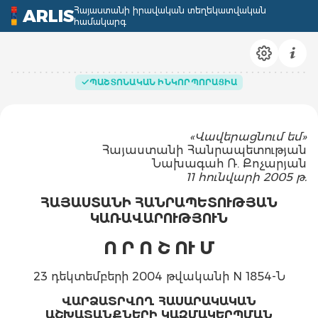
Հայաստանի իրավական տեղեկատվական
ARLIS
համակարգ
ՊԱՇՏՈՆԱԿԱՆ ԻՆԿՈՐՊՈՐԱՑԻԱ
«Վավերացնում եմ»
Հայաստանի Հանրապետության
Նախագահ Ռ. Քոչարյան
11 հունվարի 2005 թ.
ՀԱՅԱՍՏԱՆԻ ՀԱՆՐԱՊԵՏՈՒԹՅԱՆ
ԿԱՌԱՎԱՐՈՒԹՅՈՒՆ
Ո Ր Ո Շ ՈՒ Մ
23 դեկտեմբերի 2004 թվականի N 1854-Ն
ՎԱՐՁԱՏՐՎՈՂ ՀԱՍԱՐԱԿԱԿԱՆ
ԱՇԽԱՏԱՆՔՆԵՐԻ ԿԱԶՄԱԿԵՐՊՄԱՆ