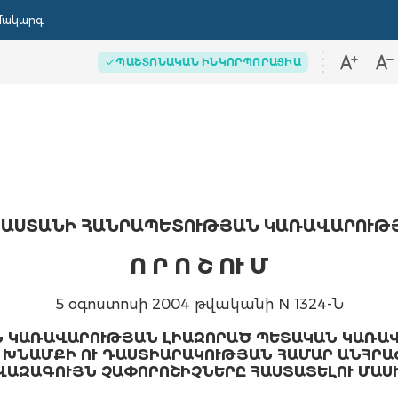
մակարգ
ՊԱՇՏՈՆԱԿԱՆ ԻՆԿՈՐՊՈՐԱՑԻԱ
ԱՍՏԱՆԻ ՀԱՆՐԱՊԵՏՈՒԹՅԱՆ ԿԱՌԱՎԱՐՈՒԹ
Ո Ր Ո Շ ՈՒ Մ
5 օգոստոսի 2004 թվականի N 1324-Ն
 ԿԱՌԱՎԱՐՈՒԹՅԱՆ ԼԻԱԶՈՐԱԾ ՊԵՏԱԿԱՆ ԿԱՌԱՎ
 ԽՆԱՄՔԻ ՈՒ ԴԱՍՏԻԱՐԱԿՈՒԹՅԱՆ ՀԱՄԱՐ ԱՆՀՐԱ
ՎԱԶԱԳՈՒՅՆ ՉԱՓՈՐՈՇԻՉՆԵՐԸ ՀԱՍՏԱՏԵԼՈՒ ՄԱՍ