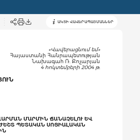
ԱԿՏԻ ՎԱՎԵՐԱՊԱՅՄԱՆՆԵՐ
«Վավերացնում եմ»
Հայաստանի Հանրապետության
Նախագահ Ռ. Քոչարյան
4 հոկտեմբերի 2004 թ.
ՅՈՒՆ
ԱՐՄԱՆ ՄԱՐՄԻՆ ՃԱՆԱՉԵԼՈՒ ԵՎ
ԺԵՇՏ ՊԵՏԱԿԱՆ ՍՈՑԻԱԼԱԿԱՆ
ԻՆ