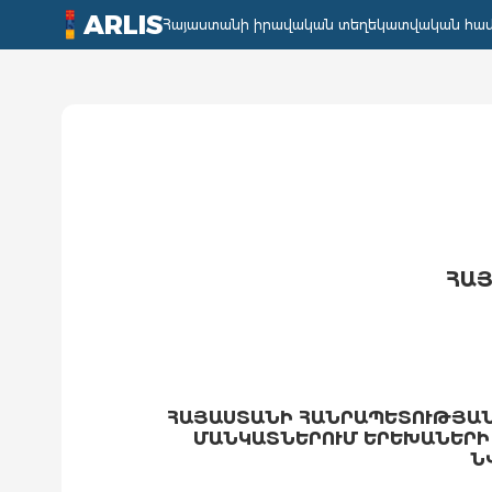
ARLIS
Հայաստանի իրավական տեղեկատվական հա
ՀԱՅ
ՀԱՅԱՍՏԱՆԻ ՀԱՆՐԱՊԵՏՈՒԹՅԱՆ
ՄԱՆԿԱՏՆԵՐՈՒՄ ԵՐԵԽԱՆԵՐԻ
Ն