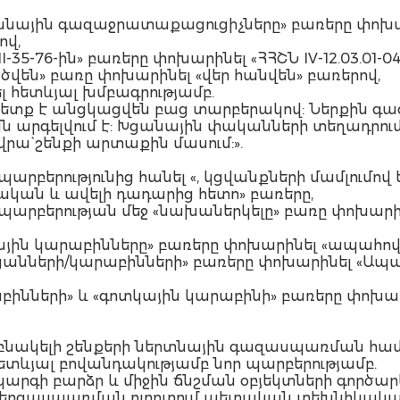
ցարանային գազաջրատաքացուցիչները» բառերը փոխ
ով,
II-35-76-ին» բառերը փոխարինել «ՀՀՇՆ IV-12.03.01-0
տածվեն» բառը փոխարինել «վեր հանվեն» բառերով,
ել հետևյալ խմբագրությամբ.
պետք է անցկացվեն բաց տարբերակով: Ներքին գ
արգելվում է: Խցանային փականների տեղադրումը
ա` շենքի արտաքին մասում:».
դ պարբերությունից հանել «, կցվանքների մամլում
ան և ավելի դադարից հետո» բառերը,
ն պարբերության մեջ «նախաներկելը» բառը փոխարին
ոտկային կարաբինները» բառերը փոխարինել «ապահո
րացանների/կարաբինների» բառերը փոխարինել «Ապ
արաբինների» և «գոտկային կարաբինի» բառերը փո
ել «բնակելի շենքերի ներտնային գազասպառման հա
լ հետևյալ բովանդակությամբ նոր պարբերությամբ.
ի բարձր և միջին ճնշման օբյեկտների գործարկ
էներգասպառման ոլորտում պետական տեխնիկական