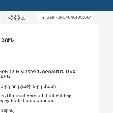
ԱԿՏԻ ՎԱՎԵՐԱՊԱՅՄԱՆՆԵՐ
ԹՅՈՒՆ
 22-Ի N 2399-Ն ՈՐՈՇՄԱՆ ՄԵՋ
ԱՍԻՆ
րդ հոդվածի 5-րդ մասի`
-ի «Անվտանգության կանոնները
Ն որոշմամբ հաստատված
ռերով.