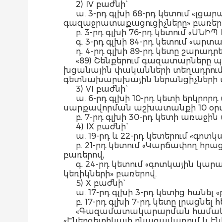
2) IV բաժնի`
ա. 3-րդ գլխի 68-րդ կետում «լ
գազաջրատաքացուցիչները» բառեր
բ. 3-րդ գլխի 76-րդ կետում «ՍՆԻՊ 
գ. 3-րդ գլխի 84-րդ կետում «ար
դ. 4-րդ գլխի 89-րդ կետը շարադր
«89) Շենքերում գազատարները 
խցանային փականների տեղադրումն 
գետնախարսխային ներանցիչների վր
3) VI բաժնի`
ա. 6-րդ գլխի 10-րդ կետի երկրոր
սարքավորման աշխատանքի 10 օրակ
բ. 7-րդ գլխի 30-րդ կետի առաջի
4) IX բաժնի`
ա. 19-րդ և 22-րդ կետերում «գ
բ. 21-րդ կետում «Կարճափող հ
բառերով,
գ. 24-րդ կետում «գոտկային կ
կեռիկների» բառերով.
5) X բաժնի`
ա. 17-րդ գլխի 3-րդ կետից հան
բ. 17-րդ գլխի 7-րդ կետը լրացնե
«Գազամատակարարման համակարգ
«Էներգետիկայի բնագավառում և 