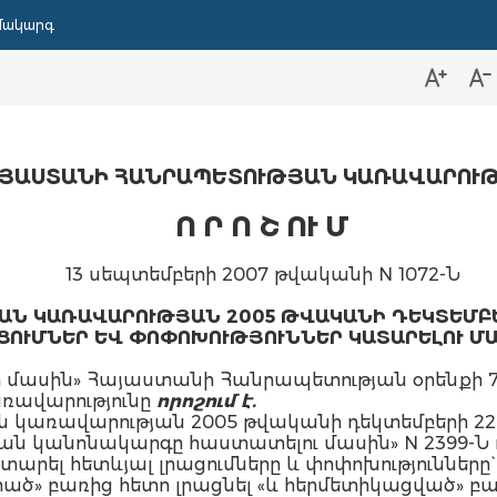
մակարգ
ՅԱՍՏԱՆԻ ՀԱՆՐԱՊԵՏՈՒԹՅԱՆ ԿԱՌԱՎԱՐՈՒ
Ո Ր Ո Շ ՈՒ Մ
13 սեպտեմբերի 2007 թվականի N 1072-Ն
Ն ԿԱՌԱՎԱՐՈՒԹՅԱՆ 2005 ԹՎԱԿԱՆԻ ԴԵԿՏԵՄԲԵՐԻ
ՑՈՒՄՆԵՐ ԵՎ ՓՈՓՈԽՈՒԹՅՈՒՆՆԵՐ ԿԱՏԱՐԵԼՈՒ Մ
ասին» Հայաստանի Հանրապետության օրենքի 70-
ռավարությունը
որոշում է.
 կառավարության 2005 թվականի դեկտեմբերի 22
կան կանոնակարգը հաստատելու մասին» N 2399-
ել հետևյալ լրացումները և փոփոխությունները`
ացրած» բառից հետո լրացնել «և հերմետիկացված» բա