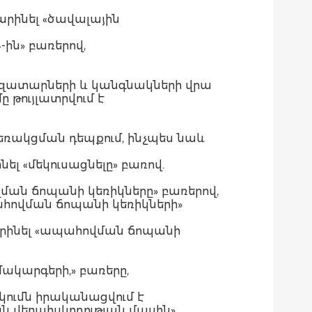
արինել «ծավալային
4-ին» բառերով,
ազատարների և կանգնակների վրա
 թույլատրվում է
ով եռակցման դեպքում, ինչպես նաև
ել «մեկուսացնելը» բառով.
վման ճոպանի կեռիկները» բառերով,
ահովման ճոպանի կեռիկների»
խարինել «ապահովման ճոպանի
մակարգերի,» բառերը,
ումն իրականացվում է
 վերահսկողության մասին»